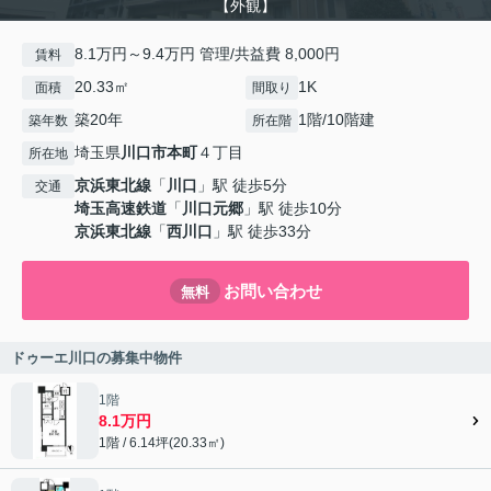
【外観】
8.1万円～9.4万円 管理/共益費 8,000円
賃料
20.33㎡
1K
面積
間取り
築20年
1階/10階建
築年数
所在階
埼玉県
川口市
本町
４丁目
所在地
京浜東北線
「
川口
」駅 徒歩5分
交通
埼玉高速鉄道
「
川口元郷
」駅 徒歩10分
京浜東北線
「
西川口
」駅 徒歩33分
お問い合わせ
無料
ドゥーエ川口の募集中物件
1階
8.1万円
1階 / 6.14坪(20.33㎡)