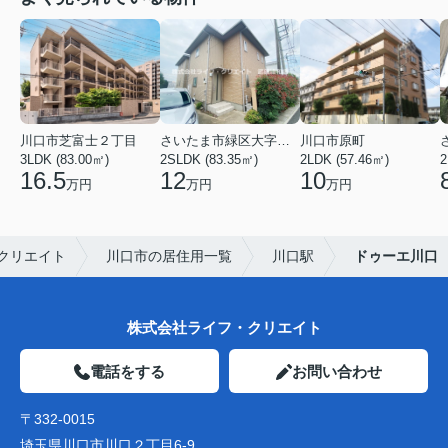
川口市芝富士２丁目
さいたま市緑区大字三室
川口市原町
3LDK (83.00㎡)
2SLDK (83.35㎡)
2LDK (57.46㎡)
2
16.5
12
10
万円
万円
万円
クリエイト
川口市の居住用一覧
川口駅
ドゥーエ川口
株式会社ライフ・クリエイト
電話をする
お問い合わせ
〒332-0015
埼玉県川口市川口２丁目6-9