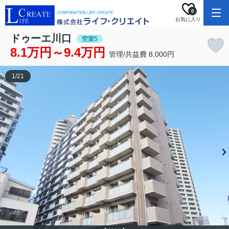
0
お気に入り
ドゥーエ川口
空室5
8.1万円～9.4万円
管理/共益費 8,000円
1
/
21