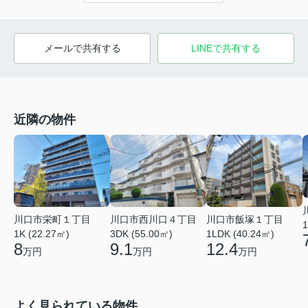
メールで共有する
LINEで共有する
近隣の物件
川口市栄町１丁目
川口市西川口４丁目
川口市飯塚１丁目
1
1K (22.27㎡)
3DK (55.00㎡)
1LDK (40.24㎡)
8
9.1
12.4
万円
万円
万円
よく見られている物件