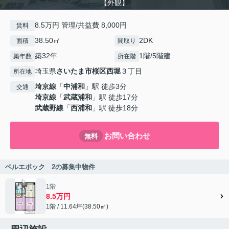
【外観】
8.5万円 管理/共益費 8,000円
賃料
38.50㎡
2DK
面積
間取り
築32年
1階/5階建
築年数
所在階
埼玉県
さいたま市桜区
西堀
３丁目
所在地
埼京線
「
中浦和
」駅 徒歩3分
交通
埼京線
「
武蔵浦和
」駅 徒歩17分
武蔵野線
「
西浦和
」駅 徒歩18分
お問い合わせ
無料
ベルエポック 2の募集中物件
1階
8.5万円
1階 / 11.64坪(38.50㎡)