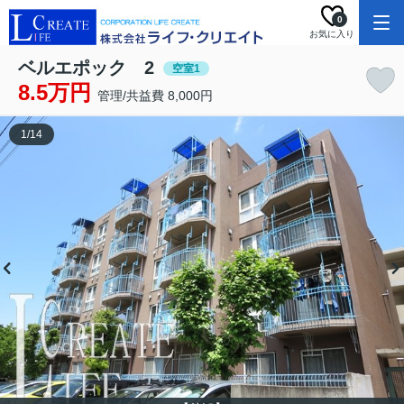
0
お気に入り
ベルエポック 2
空室1
8.5万円
管理/共益費 8,000円
1
/
14