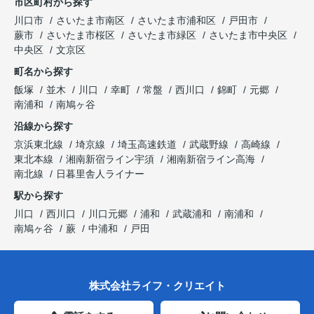
市区町村から探す
川口市
さいたま市南区
さいたま市浦和区
戸田市
蕨市
さいたま市桜区
さいたま市緑区
さいたま市中央区
中央区
文京区
町名から探す
飯塚
並木
川口
幸町
常盤
西川口
錦町
元郷
南浦和
南鳩ヶ谷
沿線から探す
京浜東北線
埼京線
埼玉高速鉄道
武蔵野線
高崎線
東北本線
湘南新宿ライン宇須
湘南新宿ライン高海
南北線
日暮里舎人ライナー
駅から探す
川口
西川口
川口元郷
浦和
武蔵浦和
南浦和
南鳩ヶ谷
蕨
中浦和
戸田
株式会社ライフ・クリエイト