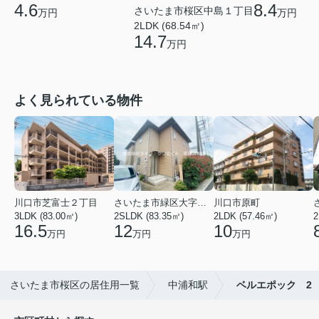
4.6
8.4
さいたま市桜区中島１丁目
万円
万円
2LDK (68.54㎡)
14.7
万円
よく見られている物件
川口市芝富士２丁目
さいたま市緑区大字三室
川口市原町
3LDK (83.00㎡)
2SLDK (83.35㎡)
2LDK (57.46㎡)
2
16.5
12
10
万円
万円
万円
さいたま市桜区の居住用一覧
中浦和駅
ベルエポック 2