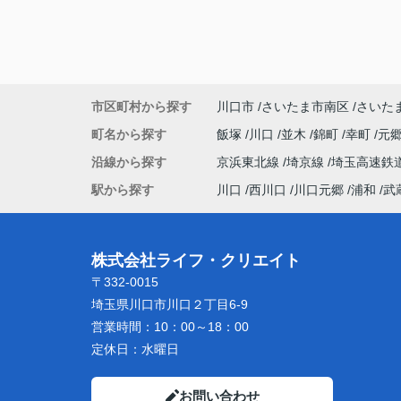
市区町村から探す
川口市
さいたま市南区
さいた
町名から探す
飯塚
川口
並木
錦町
幸町
元
沿線から探す
京浜東北線
埼京線
埼玉高速鉄
駅から探す
川口
西川口
川口元郷
浦和
武
株式会社ライフ・クリエイト
〒332-0015
埼玉県川口市川口２丁目6-9
営業時間：
10：00～18：00
定休日：
水曜日
お問い合わせ