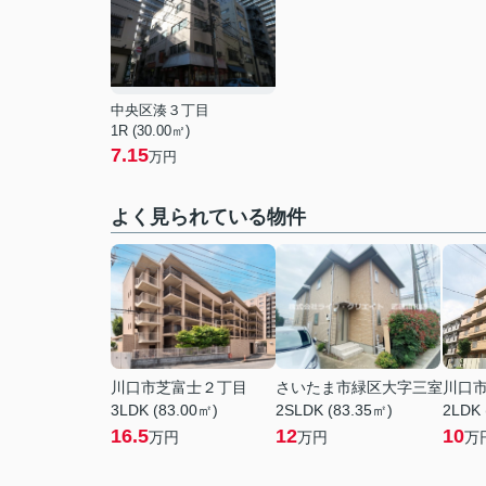
中央区湊３丁目
1R (30.00㎡)
7.15
万円
よく見られている物件
川口市芝富士２丁目
さいたま市緑区大字三室
川口
3LDK (83.00㎡)
2SLDK (83.35㎡)
2LDK 
16.5
12
10
万円
万円
万