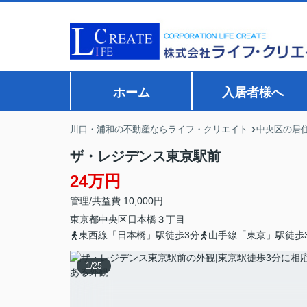
ホーム
入居者様へ
川口・浦和の不動産ならライフ・クリエイト
中央区の居
ザ・レジデンス東京駅前
24万円
管理/共益費 10,000円
東京都
中央区
日本橋
３丁目
東西線「日本橋」駅徒歩3分
山手線「東京」駅徒歩
1
/
25