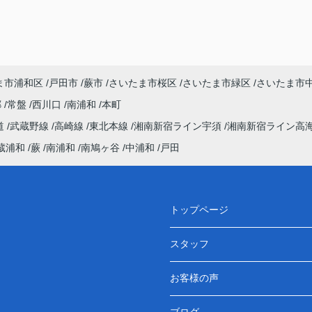
ま市浦和区
戸田市
蕨市
さいたま市桜区
さいたま市緑区
さいたま市
郷
常盤
西川口
南浦和
本町
道
武蔵野線
高崎線
東北本線
湘南新宿ライン宇須
湘南新宿ライン高
蔵浦和
蕨
南浦和
南鳩ヶ谷
中浦和
戸田
トップページ
スタッフ
お客様の声
ブログ