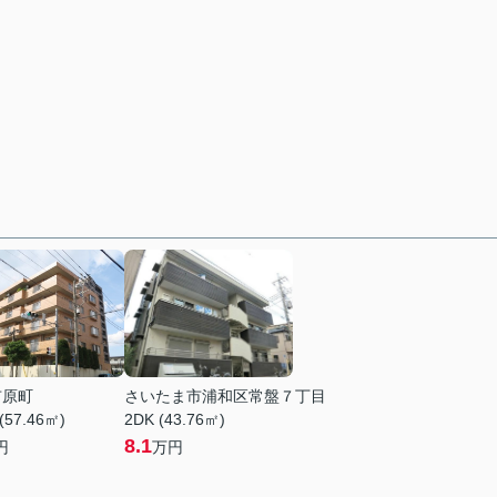
市原町
さいたま市浦和区常盤７丁目
(57.46㎡)
2DK (43.76㎡)
8.1
円
万円