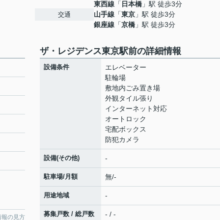
東西線
「
日本橋
」駅 徒歩3分
山手線
「
東京
」駅 徒歩3分
交通
銀座線
「
京橋
」駅 徒歩3分
ザ・レジデンス東京駅前の詳細情報
設備条件
エレベーター
駐輪場
敷地内ごみ置き場
外観タイル張り
インターネット対応
オートロック
宅配ボックス
防犯カメラ
設備(その他)
-
駐車場/月額
無/-
用途地域
-
募集戸数 / 総戸数
- / -
情報の見方