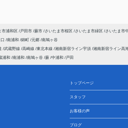
ま市浦和区
戸田市
蕨市
さいたま市桜区
さいたま市緑区
さいたま市
川口
南浦和
錦町
元郷
南鳩ヶ谷
道
武蔵野線
高崎線
東北本線
湘南新宿ライン宇須
湘南新宿ライン高
蔵浦和
南浦和
南鳩ヶ谷
蕨
中浦和
戸田
トップページ
スタッフ
お客様の声
ブログ