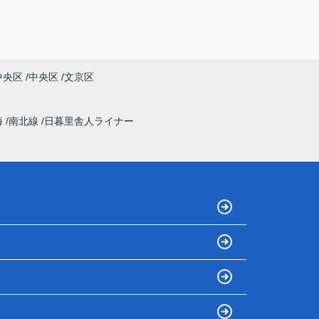
中央区
中央区
文京区
海
南北線
日暮里舎人ライナー