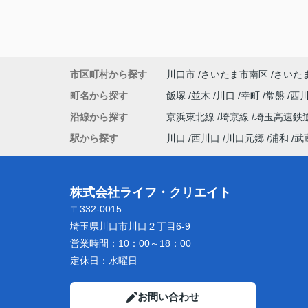
市区町村から探す
川口市
さいたま市南区
さいた
町名から探す
飯塚
並木
川口
幸町
常盤
西
沿線から探す
京浜東北線
埼京線
埼玉高速鉄
駅から探す
川口
西川口
川口元郷
浦和
武
株式会社ライフ・クリエイト
〒332-0015
埼玉県川口市川口２丁目6-9
営業時間：
10：00～18：00
定休日：
水曜日
お問い合わせ