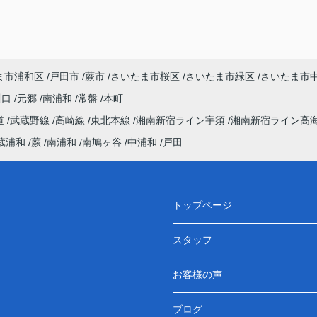
ま市浦和区
戸田市
蕨市
さいたま市桜区
さいたま市緑区
さいたま市
川口
元郷
南浦和
常盤
本町
道
武蔵野線
高崎線
東北本線
湘南新宿ライン宇須
湘南新宿ライン高
蔵浦和
蕨
南浦和
南鳩ヶ谷
中浦和
戸田
トップページ
スタッフ
お客様の声
ブログ