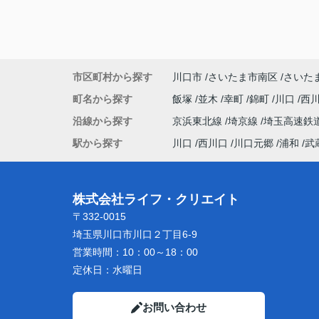
市区町村から探す
川口市
さいたま市南区
さいた
町名から探す
飯塚
並木
幸町
錦町
川口
西
沿線から探す
京浜東北線
埼京線
埼玉高速鉄
駅から探す
川口
西川口
川口元郷
浦和
武
株式会社ライフ・クリエイト
〒332-0015
埼玉県川口市川口２丁目6-9
営業時間：
10：00～18：00
定休日：
水曜日
お問い合わせ