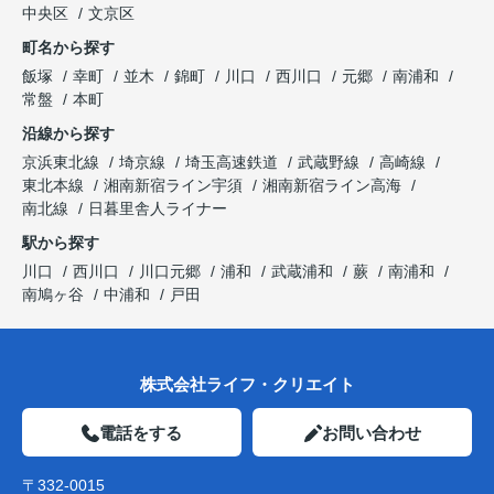
中央区
文京区
町名から探す
飯塚
幸町
並木
錦町
川口
西川口
元郷
南浦和
常盤
本町
沿線から探す
京浜東北線
埼京線
埼玉高速鉄道
武蔵野線
高崎線
東北本線
湘南新宿ライン宇須
湘南新宿ライン高海
南北線
日暮里舎人ライナー
駅から探す
川口
西川口
川口元郷
浦和
武蔵浦和
蕨
南浦和
南鳩ヶ谷
中浦和
戸田
株式会社ライフ・クリエイト
電話をする
お問い合わせ
〒332-0015