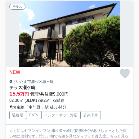
テラス
NEW
さいたま市浦和区瀬ヶ崎
テラス瀬ケ崎
15.5
万円
管理/共益費5,000円
82.30㎡ (3LDK) /築25年 /2階建
埼京線「南与野」駅 徒歩44分
駐輪場
CATV
インターネット対応
公共下水
近くにはセブンイレブン 浦和瀬ヶ崎店(徒歩6分)がありちょっとした買
い物に便利です。忙しい朝でも鏡を見ながらサッと身支度...
もっと見る