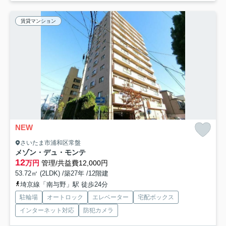
賃貸マンション
NEW
さいたま市浦和区常盤
メゾン・デュ・モンテ
12
万円
管理/共益費12,000円
53.72㎡ (2LDK) /築27年 /12階建
埼京線「南与野」駅 徒歩24分
駐輪場
オートロック
エレベーター
宅配ボックス
インターネット対応
防犯カメラ