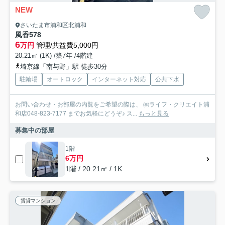
NEW
さいたま市浦和区北浦和
風香578
6
万円
管理/共益費5,000円
20.21㎡ (1K) /築7年 /4階建
埼京線「南与野」駅 徒歩30分
駐輪場
オートロック
インターネット対応
公共下水
お問い合わせ・お部屋の内覧をご希望の際は、 ㈱ライフ・クリエイト浦
和店048-823-7177 までお気軽にどうぞ♪ ス...
もっと見る
募集中の部屋
1階
6万円
1階 / 20.21㎡ / 1K
賃貸マンション