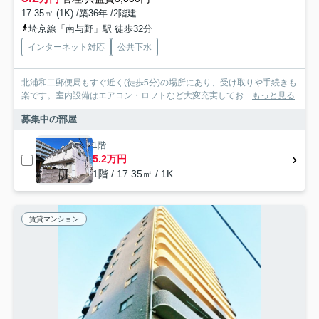
17.35㎡ (1K) /築36年 /2階建
埼京線「南与野」駅 徒歩32分
インターネット対応
公共下水
北浦和二郵便局もすぐ近く(徒歩5分)の場所にあり、受け取りや手続きも
楽です。室内設備はエアコン・ロフトなど大変充実してお...
もっと見る
募集中の部屋
1階
5.2万円
1階 / 17.35㎡ / 1K
賃貸マンション