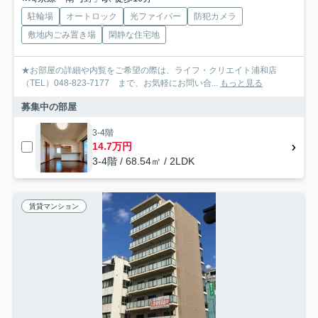
駐輪場
オートロック
光ファイバー
防犯カメラ
敷地内ごみ置き場
閑静な住宅地
★お部屋の詳細や内覧をご希望の際は、ライフ・クリエイト浦和店
（TEL）048-823-7177 まで、お気軽にお問い合...
もっと見る
募集中の部屋
3-4階
14.7万円
3-4階 / 68.54㎡ / 2LDK
賃貸マンション