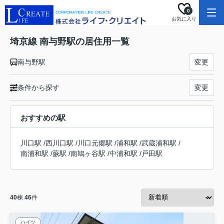
0
お気に入り
埼京線 南与野駅の居住用一覧
南与野駅
変更
条件から探す
変更
おすすめの駅
川口駅
/
西川口駅
/
川口元郷駅
/
浦和駅
/
武蔵浦和駅
/
南浦和駅
/
蕨駅
/
南鳩ヶ谷駅
/
中浦和駅
/
戸田駅
40
棟
46
件
ハイツ