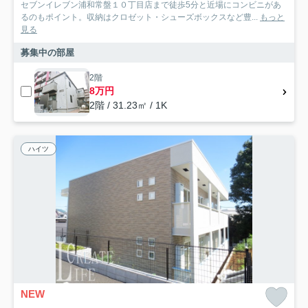
セブンイレブン浦和常盤１０丁目店まで徒歩5分と近場にコンビニがあ
るのもポイント。収納はクロゼット・シューズボックスなど豊...
もっと
見る
募集中の部屋
2階
8万円
2階 / 31.23㎡ / 1K
ハイツ
NEW