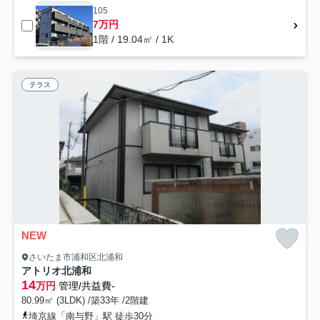
105
7万円
1階 / 19.04㎡ / 1K
テラス
NEW
さいたま市浦和区北浦和
アトリオ北浦和
14
万円
管理/共益費-
80.99㎡ (3LDK) /築33年 /2階建
埼京線「南与野」駅 徒歩30分