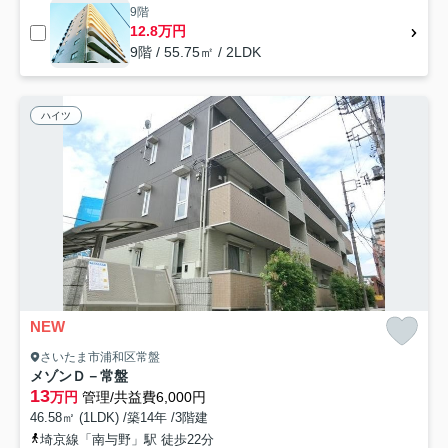
9階
12.8万円
9階 / 55.75㎡ / 2LDK
ハイツ
NEW
さいたま市浦和区常盤
メゾンＤ－常盤
13
万円
管理/共益費6,000円
46.58㎡ (1LDK) /築14年 /3階建
埼京線「南与野」駅 徒歩22分