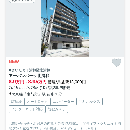
賃貸マンション
NEW
さいたま市浦和区北浦和
アーバンパーク北浦和
8.9
8.95
万円～
万円
管理/共益費15,000円
24.15㎡～25.28㎡ (1K) /築2年 /9階建
埼京線「南与野」駅 徒歩30分
駐輪場
オートロック
エレベーター
宅配ボックス
インターネット対応
防犯カメラ
お問い合わせ・お部屋の内覧をご希望の際は、 ㈱ライフ・クリエイト浦
和店048-823-7177 までお気軽にどうぞ♪ ス...
もっと見る