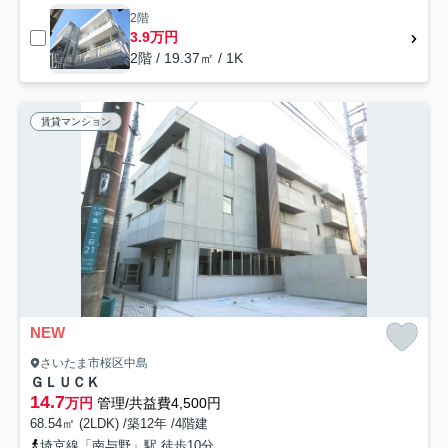
2階
3.9万円
2階 / 19.37㎡ / 1K
賃貸マンション
NEW
さいたま市桜区中島
ＧＬＵＣＫ
14.7
万円
管理/共益費4,500円
68.54㎡ (2LDK) /築12年 /4階建
埼京線「南与野」駅 徒歩10分