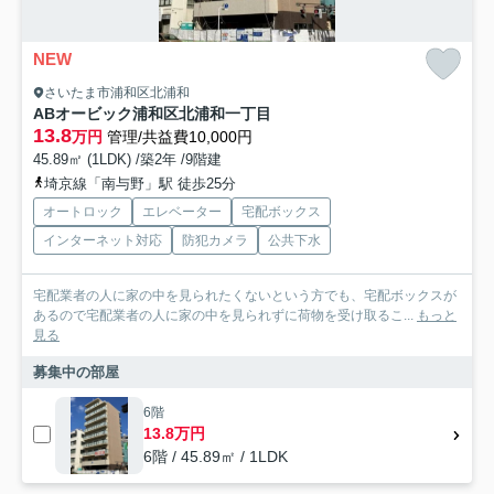
NEW
さいたま市浦和区北浦和
ABオービック浦和区北浦和一丁目
13.8
万円
管理/共益費10,000円
45.89㎡ (1LDK) /築2年 /9階建
埼京線「南与野」駅 徒歩25分
オートロック
エレベーター
宅配ボックス
インターネット対応
防犯カメラ
公共下水
宅配業者の人に家の中を見られたくないという方でも、宅配ボックスが
あるので宅配業者の人に家の中を見られずに荷物を受け取るこ...
もっと
見る
募集中の部屋
6階
13.8万円
6階 / 45.89㎡ / 1LDK