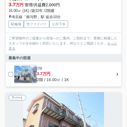
3.7
万円
管理/共益費2,000円
16.00㎡ (1K) /築32年 /2階建
埼京線「南与野」駅 徒歩10分
駐輪場
光ファイバー
公共下水
ご希望物件のご提案から現地へのご案内、ご契約まで、業務に精通した
スタッフがきめ細かく対応いたします。何なりとご相談くださ...
もっと
見る
募集中の部屋
2階
3.7万円
2階 / 16.00㎡ / 1K
アパート