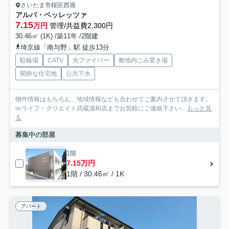
さいたま市桜区西堀
アルバ・ベッレッツァ
7.15
万円
管理/共益費2,300円
30.46㎡ (1K) /築11年 /2階建
埼京線「南与野」駅 徒歩13分
駐輪場
CATV
光ファイバー
敷地内ごみ置き場
閑静な住宅地
公共下水
物件情報はもちろん、地域情報なども合わせてご案内させて頂きます。
㈱ライフ・クリエイト武蔵浦和店までお気軽にご連絡下さい...
もっと見
る
募集中の部屋
1階
7.15万円
1階 / 30.46㎡ / 1K
アパート