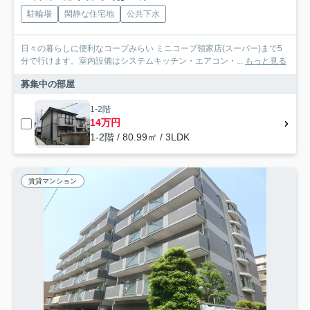
駐輪場
閑静な住宅地
公共下水
日々の暮らしに便利なコープみらい ミニコープ領家店(スーパー)まで5
分で行けます。室内設備はシステムキッチン・エアコン・...
もっと見る
募集中の部屋
1-2階
14万円
1-2階 / 80.99㎡ / 3LDK
賃貸マンション