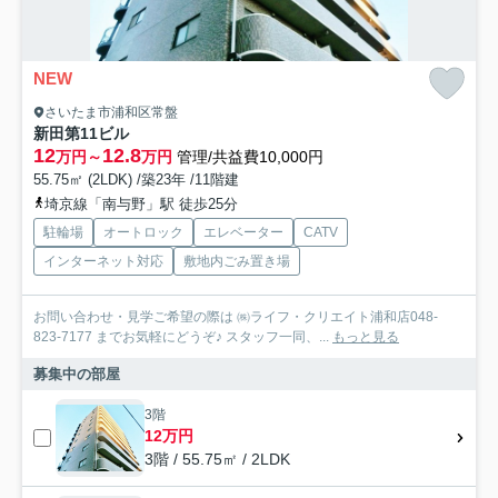
NEW
さいたま市浦和区常盤
新田第11ビル
12
12.8
万円～
万円
管理/共益費10,000円
55.75㎡ (2LDK) /築23年 /11階建
埼京線「南与野」駅 徒歩25分
駐輪場
オートロック
エレベーター
CATV
インターネット対応
敷地内ごみ置き場
お問い合わせ・見学ご希望の際は ㈱ライフ・クリエイト浦和店048-
823-7177 までお気軽にどうぞ♪ スタッフ一同、...
もっと見る
募集中の部屋
3階
12万円
3階 / 55.75㎡ / 2LDK