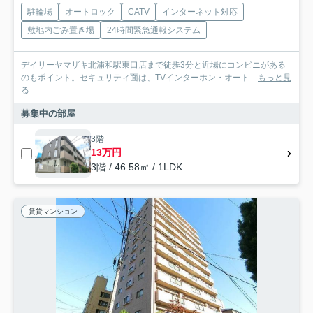
駐輪場
オートロック
CATV
インターネット対応
敷地内ごみ置き場
24時間緊急通報システム
デイリーヤマザキ北浦和駅東口店まで徒歩3分と近場にコンビニがある
のもポイント。セキュリティ面は、TVインターホン・オート...
もっと見
る
募集中の部屋
3階
13万円
3階 / 46.58㎡ / 1LDK
賃貸マンション