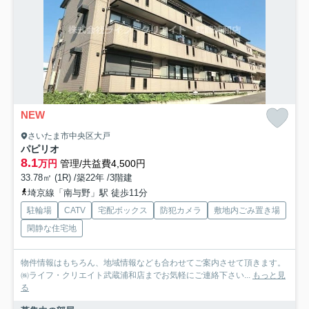
NEW
さいたま市中央区大戸
パピリオ
8.1
万円
管理/共益費4,500円
33.78㎡ (1R) /築22年 /3階建
埼京線「南与野」駅 徒歩11分
駐輪場
CATV
宅配ボックス
防犯カメラ
敷地内ごみ置き場
閑静な住宅地
物件情報はもちろん、地域情報なども合わせてご案内させて頂きます。
㈱ライフ・クリエイト武蔵浦和店までお気軽にご連絡下さい...
もっと見
る