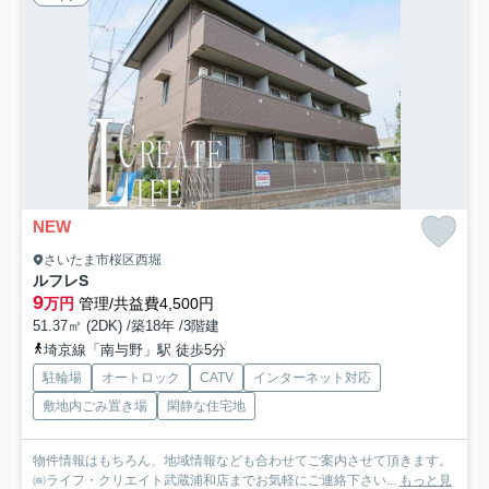
NEW
さいたま市桜区西堀
ルフレS
9
万円
管理/共益費4,500円
51.37㎡ (2DK) /築18年 /3階建
埼京線「南与野」駅 徒歩5分
駐輪場
オートロック
CATV
インターネット対応
敷地内ごみ置き場
閑静な住宅地
物件情報はもちろん、地域情報なども合わせてご案内させて頂きます。
㈱ライフ・クリエイト武蔵浦和店までお気軽にご連絡下さい...
もっと見