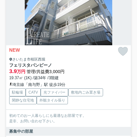
NEW
さいたま市桜区西堀
フェリスタバンビーノ
3.9
万円
管理/共益費3,000円
19.37㎡ (1K) /築34年 /3階建
埼京線「南与野」駅 徒歩19分
駐輪場
CATV
光ファイバー
敷地内ごみ置き場
閑静な住宅地
外観タイル張り
初めてのお一人暮らしにも最適なお部屋です。
是非、お問い合わせ下さい。
募集中の部屋