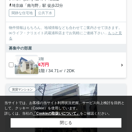
埼京線「南与野」駅 徒歩22分
閑静な住宅地
公共下水
物件情報はもちろん、地域情報なども合わせてご案内させて頂きます。
㈱ライフ・クリエイト武蔵浦和店までお気軽にご連絡下さい...
もっと見
る
募集中の部屋
1階
6万円
1階 / 34.71㎡ / 2DK
賃貸マンション
当サイトでは、お客様の当サイト利用状況把握、サービス向上検討を目的と
して、クッキー（Cookie）を使用しています。
詳しくは、当社の
「Cookieの取扱いについて」
をご確認ください。
閉じる