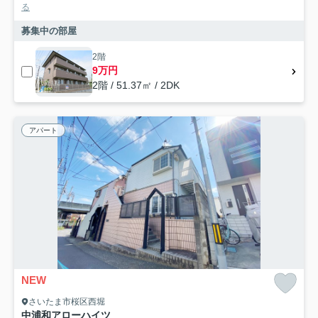
る
募集中の部屋
2階
9万円
2階 / 51.37㎡ / 2DK
アパート
NEW
さいたま市桜区西堀
中浦和アローハイツ