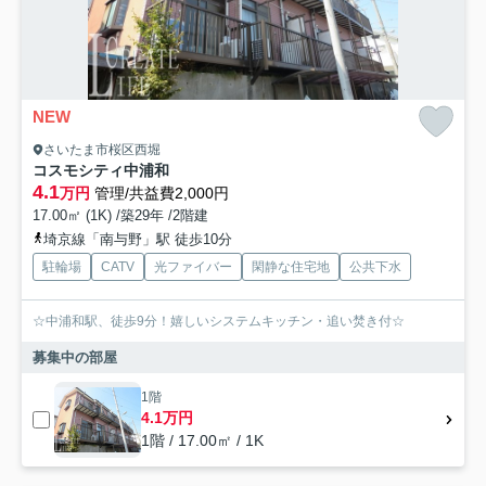
NEW
さいたま市桜区西堀
コスモシティ中浦和
4.1
万円
管理/共益費2,000円
17.00㎡ (1K) /築29年 /2階建
埼京線「南与野」駅 徒歩10分
駐輪場
CATV
光ファイバー
閑静な住宅地
公共下水
☆中浦和駅、徒歩9分！嬉しいシステムキッチン・追い焚き付☆
募集中の部屋
1階
4.1万円
1階 / 17.00㎡ / 1K