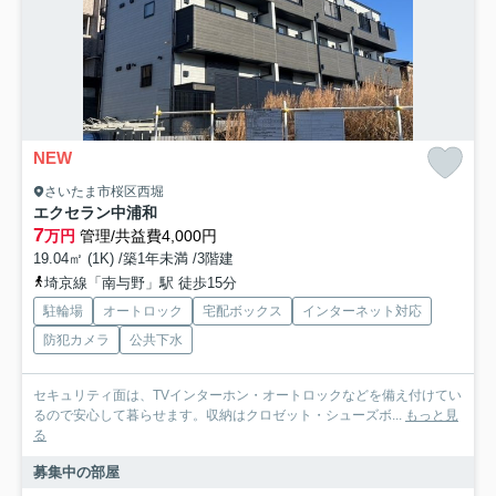
NEW
さいたま市桜区西堀
エクセラン中浦和
7
万円
管理/共益費4,000円
19.04㎡ (1K) /築1年未満 /3階建
埼京線「南与野」駅 徒歩15分
駐輪場
オートロック
宅配ボックス
インターネット対応
防犯カメラ
公共下水
セキュリティ面は、TVインターホン・オートロックなどを備え付けてい
るので安心して暮らせます。収納はクロゼット・シューズボ...
もっと見
る
募集中の部屋