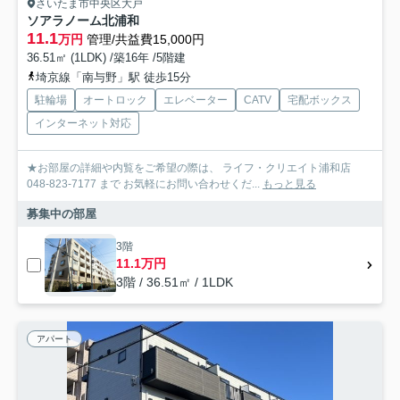
さいたま市中央区大戸
ソアラノーム北浦和
11.1
万円
管理/共益費15,000円
36.51㎡ (1LDK) /築16年 /5階建
埼京線「南与野」駅 徒歩15分
駐輪場
オートロック
エレベーター
CATV
宅配ボックス
インターネット対応
★お部屋の詳細や内覧をご希望の際は、 ライフ・クリエイト浦和店
048-823-7177 まで お気軽にお問い合わせくだ...
もっと見る
募集中の部屋
3階
11.1万円
3階 / 36.51㎡ / 1LDK
アパート