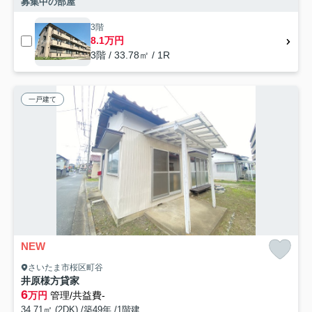
募集中の部屋
3階
8.1万円
3階 / 33.78㎡ / 1R
一戸建て
NEW
さいたま市桜区町谷
井原様方貸家
6
万円
管理/共益費-
34.71㎡ (2DK) /築49年 /1階建