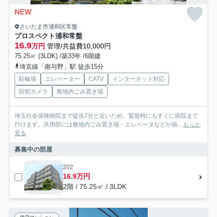
NEW
さいたま市浦和区常盤
プロスペクト浦和常盤
16.9
万円
管理/共益費10,000円
75.25㎡ (3LDK) /築33年 /6階建
埼京線「南与野」駅 徒歩15分
駐輪場
エレベーター
CATV
インターネット対応
防犯カメラ
敷地内ごみ置き場
埼玉社会保険病院まで徒歩7分と近いため、緊急時にもすぐに病院まで
行けます。共用部には敷地内ごみ置き場・エレベータなどが揃...
もっと
見る
募集中の部屋
202
16.9万円
2階 / 75.25㎡ / 3LDK