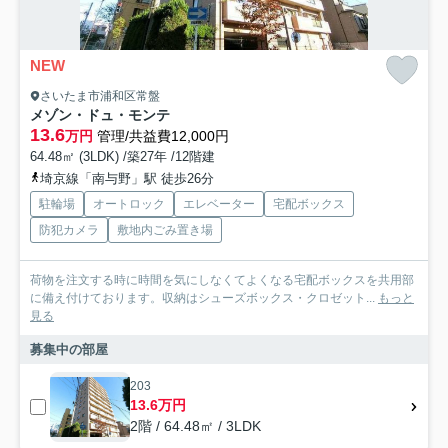
NEW
さいたま市浦和区常盤
メゾン・ドュ・モンテ
13.6
万円
管理/共益費12,000円
64.48㎡ (3LDK) /築27年 /12階建
埼京線「南与野」駅 徒歩26分
駐輪場
オートロック
エレベーター
宅配ボックス
防犯カメラ
敷地内ごみ置き場
荷物を注文する時に時間を気にしなくてよくなる宅配ボックスを共用部
に備え付けております。収納はシューズボックス・クロゼット...
もっと
見る
募集中の部屋
203
13.6万円
2階 / 64.48㎡ / 3LDK