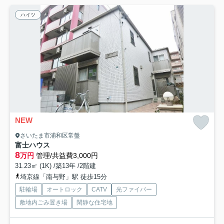
ハイツ
NEW
さいたま市浦和区常盤
富士ハウス
8
万円
管理/共益費3,000円
31.23㎡ (1K) /築13年 /2階建
埼京線「南与野」駅 徒歩15分
駐輪場
オートロック
CATV
光ファイバー
敷地内ごみ置き場
閑静な住宅地