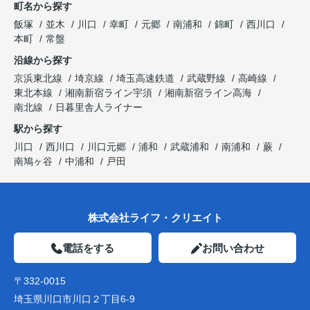
町名から探す
飯塚
並木
川口
幸町
元郷
南浦和
錦町
西川口
本町
常盤
沿線から探す
京浜東北線
埼京線
埼玉高速鉄道
武蔵野線
高崎線
東北本線
湘南新宿ライン宇須
湘南新宿ライン高海
南北線
日暮里舎人ライナー
駅から探す
川口
西川口
川口元郷
浦和
武蔵浦和
南浦和
蕨
南鳩ヶ谷
中浦和
戸田
株式会社ライフ・クリエイト
電話をする
お問い合わせ
〒332-0015
埼玉県川口市川口２丁目6-9