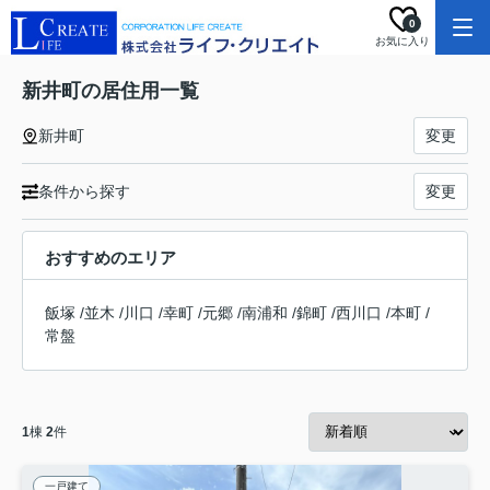
0
お気に入り
新井町の居住用一覧
新井町
変更
条件から探す
変更
おすすめのエリア
飯塚
/
並木
/
川口
/
幸町
/
元郷
/
南浦和
/
錦町
/
西川口
/
本町
/
常盤
1
棟
2
件
一戸建て