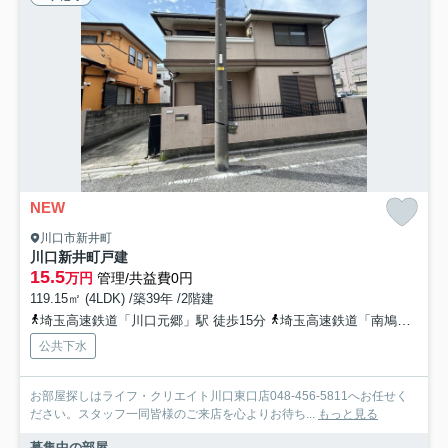
NEW
川口市新井町
川口新井町戸建
15.5
万円
管理/共益費0円
119.15㎡ (4LDK) /築39年 /2階建
埼玉高速鉄道「川口元郷」駅 徒歩15分
埼玉高速鉄道「南鳩ヶ谷」駅 徒歩24分
公共下水
お部屋探しはライフ・クリエイト川口東口店048-456-5811へお任せく
ださい。スタッフ一同皆様のご来店を心よりお待ち...
もっと見る
募集中の部屋