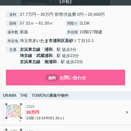
【外観】
27.7万円～30万円 管理/共益費 0円～20,000円
賃料
57.32㎡～61.30㎡
2LDK
面積
間取り
新築
10階/27階建
築年数
所在階
埼玉県
さいたま市浦和区
高砂
１丁目10-1
所在地
京浜東北線
「
浦和
」駅 徒歩3分
交通
埼京線
「
武蔵浦和
」駅 徒歩23分
京浜東北線
「
南浦和
」駅 徒歩23分
お問い合わせ
無料
URAWA THE TOWERの募集中物件
1025
30万円
10階 / 18.54坪(61.30㎡)