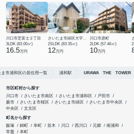
川口市芝富士２丁目
さいたま市緑区大字三室
川口市原町
3LDK (83.00㎡)
2SLDK (83.35㎡)
2LDK (57.46㎡)
2
16.5
12
10
万円
万円
万円
たま市浦和区の居住用一覧
浦和駅
URAWA THE TOWER
市区町村から探す
川口市
さいたま市南区
さいたま市浦和区
戸田市
蕨市
さいたま市桜区
さいたま市緑区
さいたま市中央区
中央区
文京区
町名から探す
飯塚
錦町
幸町
並木
川口
西川口
元郷
南浦和
常盤
本町