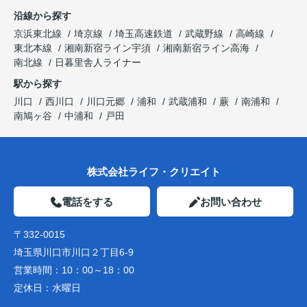
沿線から探す
京浜東北線
埼京線
埼玉高速鉄道
武蔵野線
高崎線
東北本線
湘南新宿ライン宇須
湘南新宿ライン高海
南北線
日暮里舎人ライナー
駅から探す
川口
西川口
川口元郷
浦和
武蔵浦和
蕨
南浦和
南鳩ヶ谷
中浦和
戸田
株式会社ライフ・クリエイト
電話をする
お問い合わせ
〒332-0015
埼玉県川口市川口２丁目6-9
営業時間：
10：00～18：00
定休日：
水曜日