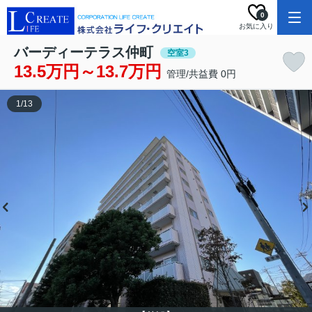
0
お気に入り
バーディーテラス仲町
空室3
13.5万円～13.7万円
管理/共益費 0円
1
/
13