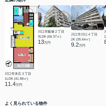
近隣の物件
川口市飯塚２丁目
川口市川口４丁目
1
3LDK (66.37㎡)
2K (35.64㎡)
13
万円
9.2
万円
川口市末広３丁目
1LDK (41.88㎡)
11.4
万円
よく見られている物件