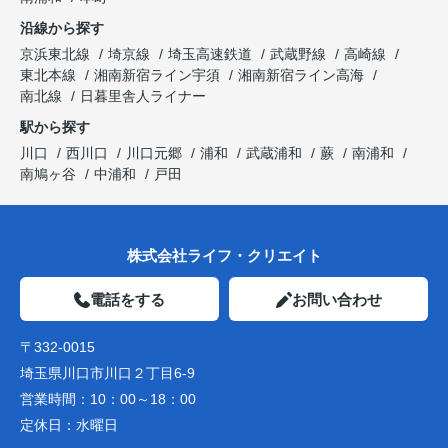
沿線から探す
京浜東北線
埼京線
埼玉高速鉄道
武蔵野線
高崎線
東北本線
湘南新宿ライン宇須
湘南新宿ライン高海
南北線
日暮里舎人ライナー
駅から探す
川口
西川口
川口元郷
浦和
武蔵浦和
蕨
南浦和
南鳩ヶ谷
中浦和
戸田
株式会社ライフ・クリエイト
電話をする
お問い合わせ
〒332-0015
埼玉県川口市川口２丁目6-9
営業時間：
10：00～18：00
定休日：
水曜日