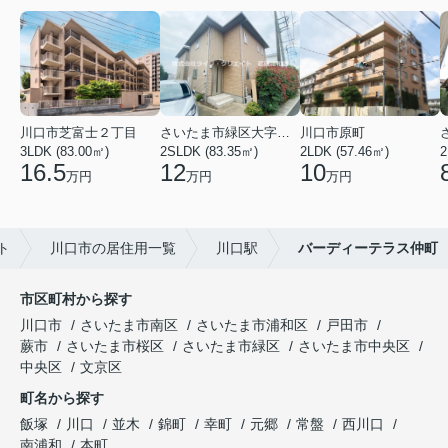
川口市芝富士２丁目
さいたま市緑区大字三室
川口市原町
3LDK (83.00㎡)
2SLDK (83.35㎡)
2LDK (57.46㎡)
2
16.5
12
10
万円
万円
万円
ト
川口市の居住用一覧
川口駅
バーディーテラス仲町
市区町村から探す
川口市
さいたま市南区
さいたま市浦和区
戸田市
蕨市
さいたま市桜区
さいたま市緑区
さいたま市中央区
中央区
文京区
町名から探す
飯塚
川口
並木
錦町
幸町
元郷
常盤
西川口
南浦和
本町