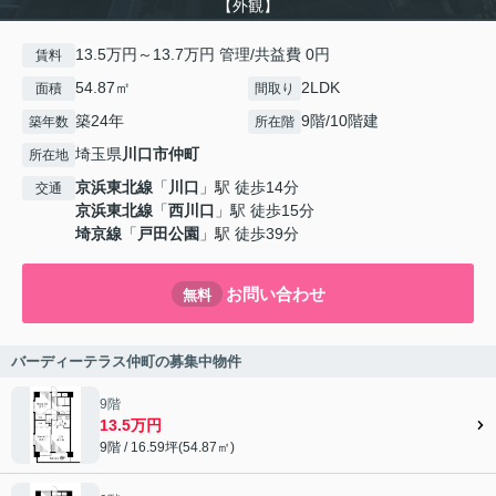
【外観】
13.5万円～13.7万円 管理/共益費 0円
賃料
54.87㎡
2LDK
面積
間取り
築24年
9階/10階建
築年数
所在階
埼玉県
川口市
仲町
所在地
京浜東北線
「
川口
」駅 徒歩14分
交通
京浜東北線
「
西川口
」駅 徒歩15分
埼京線
「
戸田公園
」駅 徒歩39分
お問い合わせ
無料
バーディーテラス仲町の募集中物件
9階
13.5万円
9階 / 16.59坪(54.87㎡)