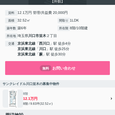
【外観】
12.1万円 管理/共益費 20,000円
賃料
32.52㎡
1LDK
面積
間取り
築6年
8階/10階建
築年数
所在階
埼玉県
川口市
並木
２丁目
所在地
京浜東北線
「
西川口
」駅 徒歩4分
交通
京浜東北線
「
川口
」駅 徒歩25分
京浜東北線
「
蕨
」駅 徒歩30分
お問い合わせ
無料
サンクレイドル川口並木の募集中物件
8階
12.1万円
8階 / 9.83坪(32.52㎡)