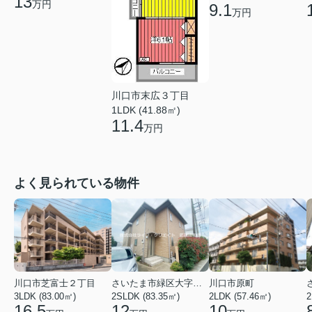
13
万円
9.1
万円
川口市末広３丁目
1LDK (41.88㎡)
11.4
万円
よく見られている物件
川口市芝富士２丁目
さいたま市緑区大字三室
川口市原町
3LDK (83.00㎡)
2SLDK (83.35㎡)
2LDK (57.46㎡)
2
16.5
12
10