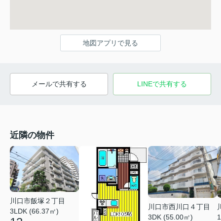
地図アプリで見る
メールで共有する
LINEで共有する
近隣の物件
川口市飯塚２丁目
川口市西川口４丁目
3LDK (66.37㎡)
3DK (55.00㎡)
1