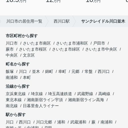
万円
万円
万円
川口市の居住用一覧
西川口駅
サンクレイドル川口並木
市区町村から探す
川口市
さいたま市南区
さいたま市浦和区
戸田市
蕨市
さいたま市桜区
さいたま市緑区
さいたま市中央区
中央区
文京区
町名から探す
飯塚
川口
並木
錦町
幸町
元郷
常盤
西川口
南浦和
本町
沿線から探す
京浜東北線
埼京線
埼玉高速鉄道
武蔵野線
高崎線
東北本線
湘南新宿ライン宇須
湘南新宿ライン高海
南北線
日暮里舎人ライナー
駅から探す
川口
西川口
川口元郷
浦和
武蔵浦和
蕨
南浦和
南鳩ヶ谷
中浦和
戸田