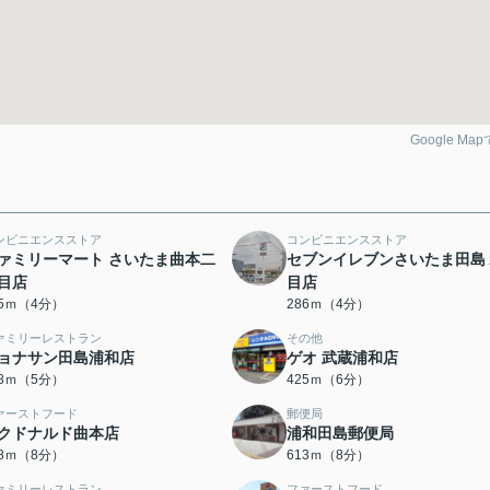
Google Ma
ンビニエンスストア
コンビニエンスストア
ァミリーマート さいたま曲本二
セブンイレブンさいたま田島
目店
目店
75ｍ（4分）
286ｍ（4分）
ァミリーレストラン
その他
ョナサン田島浦和店
ゲオ 武蔵浦和店
88ｍ（5分）
425ｍ（6分）
ァーストフード
郵便局
クドナルド曲本店
浦和田島郵便局
78ｍ（8分）
613ｍ（8分）
ァミリーレストラン
ファーストフード