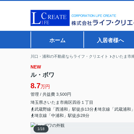
ホーム
入居者様へ
川口・浦和の不動産ならライフ・クリエイト
さいたま市
NEW
ル・ボワ
8.7
万円
管理 / 共益費 3,500円
埼玉県
さいたま市南区
四谷
１丁目
武蔵野線「西浦和」駅徒歩13分
埼京線「武蔵浦和」
埼京線「中浦和」駅徒歩28分
1
/
18