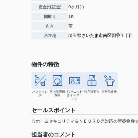
0ヶ月(-)
敷金(保証金)
1K
間取り
南
向き
埼玉県
さいたま市南区
四谷
１丁目
所在地
物件の特徴
バストイレ
室内洗濯機
TVモニタ付
独立洗面台
浴室乾燥機
別
置場
きインター
ホン
セールスポイント
☆ホームセキュリティ＆ＮＥＵＲＯ光対応の新築物件
担当者のコメント