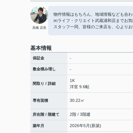
物件情報はもちろん、地域情報なども合わ
㈱ライフ・クリエイト武蔵浦和店までお気
スタッフ一同、皆様のご来店を、心よりお
高橋 店長
基本情報
-
保証金
敷金積み増し
-
1K
間取り / 詳細
洋室 9.6帖
30.22㎡
専有面積
2階 / 3階建
所在階 / 階建て
2026年5月(新築)
築年月