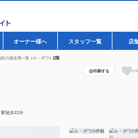
オーナー様へ
スタッフ一覧
店
ル・ボワ
2階
南区の居住用一覧
印刷する
お気
駅徒歩22分