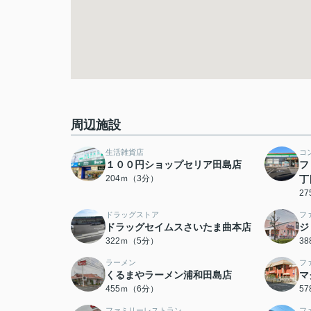
周辺施設
生活雑貨店
コ
１００円ショップセリア田島店
フ
204ｍ（3分）
丁
2
ドラッグストア
フ
ドラッグセイムスさいたま曲本店
ジ
322ｍ（5分）
3
ラーメン
フ
くるまやラーメン浦和田島店
マ
455ｍ（6分）
5
ファミリーレストラン
フ