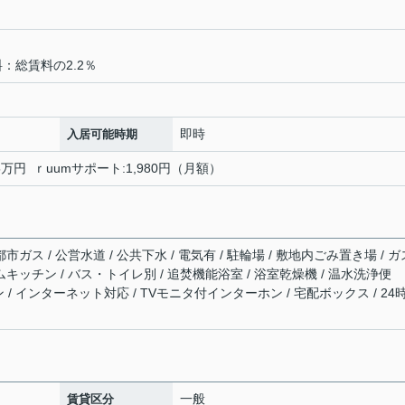
料：総賃料の2.2％
即時
入居可能時期
5万円 ｒuumサポート:1,980円（月額）
市ガス / 公営水道 / 公共下水 / 電気有 / 駐輪場 / 敷地内ごみ置き場 / ガ
ムキッチン / バス・トイレ別 / 追焚機能浴室 / 浴室乾燥機 / 温水洗浄便
コン / インターネット対応 / TVモニタ付インターホン / 宅配ボックス / 24
一般
賃貸区分