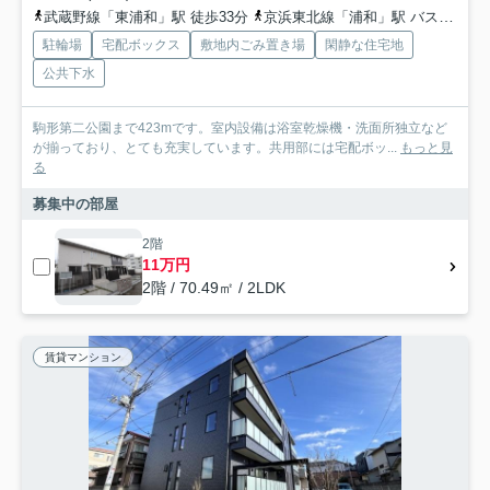
武蔵野線「東浦和」駅 徒歩33分
京浜東北線「浦和」駅 バス21分 国際興業バス「中尾陸橋」 停歩3分
駐輪場
宅配ボックス
敷地内ごみ置き場
閑静な住宅地
公共下水
駒形第二公園まで423mです。室内設備は浴室乾燥機・洗面所独立など
が揃っており、とても充実しています。共用部には宅配ボッ...
もっと見
る
募集中の部屋
2階
11万円
2階 / 70.49㎡ / 2LDK
賃貸マンション