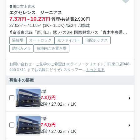
川口市上青木
エクセレンス ジーニアス
7.3
10.2
万円～
万円
管理/共益費2,900円
27.02㎡～41.88㎡ (1K～1LDK) /築2年 /3階建
京浜東北線「西川口」駅 バス8分 国際興業バス「青木中央通り」 停歩6分
駐輪場
オートロック
光ファイバー
宅配ボックス
防犯カメラ
敷地内ごみ置き場
お問い合わせ・ご見学のご希望は ㈱ライフ・クリエイト川口東口店048-
456-5811 までお気軽にどうぞ♪ スタッフ一...
もっと見る
募集中の部屋
2階
7.3万円
2階 / 27.02㎡ / 1K
2階
7.6万円
2階 / 27.02㎡ / 1K