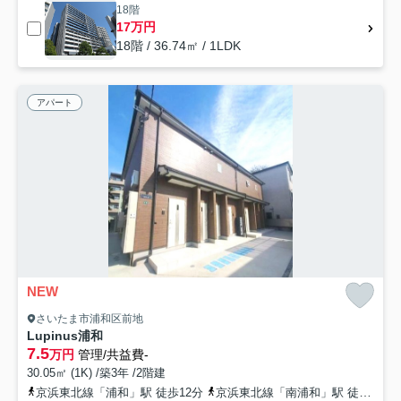
18階
17万円
18階 / 36.74㎡ / 1LDK
アパート
NEW
さいたま市浦和区前地
Lupinus浦和
7.5
万円
管理/共益費-
30.05㎡ (1K) /築3年 /2階建
京浜東北線「浦和」駅 徒歩12分
京浜東北線「南浦和」駅 徒歩14分