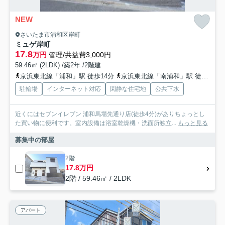
NEW
さいたま市浦和区岸町
ミュゲ岸町
17.8
万円
管理/共益費3,000円
59.46㎡ (2LDK) /築2年 /2階建
京浜東北線「浦和」駅 徒歩14分
京浜東北線「南浦和」駅 徒歩15分
駐輪場
インターネット対応
閑静な住宅地
公共下水
近くにはセブンイレブン 浦和馬場先通り店(徒歩4分)がありちょっとし
た買い物に便利です。室内設備は浴室乾燥機・洗面所独立...
もっと見る
募集中の部屋
2階
17.8万円
2階 / 59.46㎡ / 2LDK
アパート