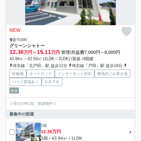
NEW
蕨市錦町
グリーンシャトー
12.36
15.11
万円～
万円
管理/共益費7,000円～8,000円
43.94㎡～62.69㎡ (1LDK～2LDK) /新築 /4階建
埼京線「北戸田」駅 徒歩12分
埼京線「戸田」駅 徒歩18分
京浜東
駐輪場
オートロック
インターネット対応
敷地内ごみ置き場
バイク置場あり
公共下水
新築
☆安心のRC造、新築物件☆
募集中の部屋
1階
12.36万円
1階 / 43.94㎡ / 1LDK