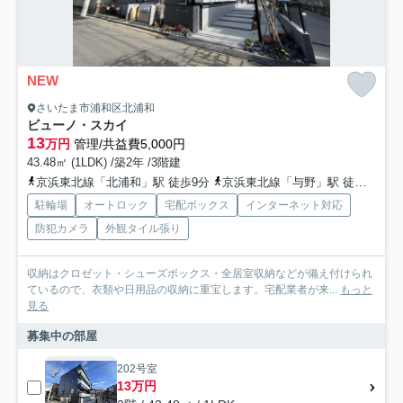
NEW
さいたま市浦和区北浦和
ビューノ・スカイ
13
万円
管理/共益費5,000円
43.48㎡ (1LDK) /築2年 /3階建
京浜東北線「北浦和」駅 徒歩9分
京浜東北線「与野」駅 徒歩17分
駐輪場
オートロック
宅配ボックス
インターネット対応
防犯カメラ
外観タイル張り
収納はクロゼット・シューズボックス・全居室収納などが備え付けられ
ているので、衣類や日用品の収納に重宝します。宅配業者が来...
もっと
見る
募集中の部屋
202号室
13万円