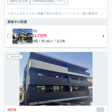
閑静な住宅地
24時間緊急通報システム
☆ホームセキュリティ搭載で安心の住まい！ペットと一緒に新生活
募集中の部屋
3階
11.7万円
3階 / 35.46㎡ / 1LDK
アパート
NEW