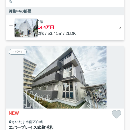
る
募集中の部屋
2階
14.4万円
2階 / 53.41㎡ / 2LDK
アパート
NEW
さいたま市南区白幡
エバープレイス武蔵浦和