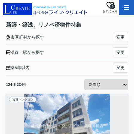
0
お気に入り
新築・築浅、リノベ済物件特集
市区町村から探す
変更
沿線・駅から探す
変更
築5年以内
変更
124
棟
234
件
賃貸マンション