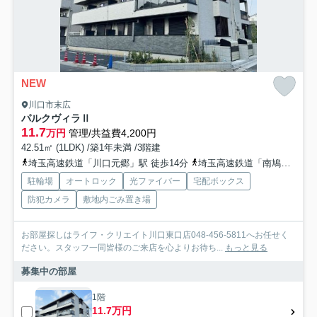
NEW
川口市末広
パルクヴィラⅡ
11.7
万円
管理/共益費4,200円
42.51㎡ (1LDK) /築1年未満 /3階建
埼玉高速鉄道「川口元郷」駅 徒歩14分
埼玉高速鉄道「南鳩ヶ谷」駅 徒歩19分
駐輪場
オートロック
光ファイバー
宅配ボックス
防犯カメラ
敷地内ごみ置き場
お部屋探しはライフ・クリエイト川口東口店048-456-5811へお任せく
ださい。スタッフ一同皆様のご来店を心よりお待ち...
もっと見る
募集中の部屋
1階
11.7万円