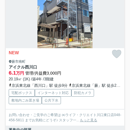
NEW
蕨市南町
アイクル西川口
6.1
万円
管理/共益費3,000円
20.19㎡ (1K) /築4年 /3階建
京浜東北線「西川口」駅 徒歩9分
京浜東北線「蕨」駅 徒歩22分
埼
宅配ボックス
インターネット対応
防犯カメラ
敷地内ごみ置き場
公共下水
お問い合わせ・ご見学のご希望は ㈱ライフ・クリエイト川口東口店048-
456-5811 までお気軽にどうぞ♪ スタッフ一...
もっと見る
募集中の部屋