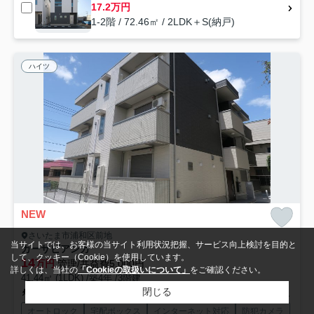
17.2万円
1-2階 / 72.46㎡ / 2LDK＋S(納戸)
ハイツ
NEW
さいたま市浦和区前地
当サイトでは、お客様の当サイト利用状況把握、サービス向上検討を目的と
カーサビアンカ
して、クッキー（Cookie）を使用しています。
14
万円
管理/共益費5,000円
詳しくは、当社の
「Cookieの取扱いについて」
をご確認ください。
41.44㎡ (1LDK) /築4年 /3階建
閉じる
京浜東北線「浦和」駅 徒歩8分
武蔵野線「南浦和」駅 徒歩17分
オートロック
宅配ボックス
インターネット対応
防犯カメラ