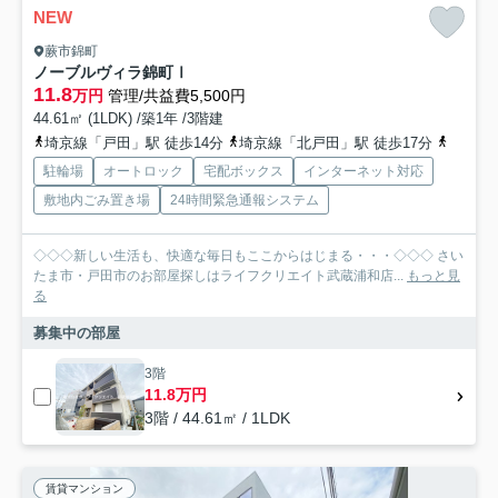
NEW
蕨市錦町
ノーブルヴィラ錦町Ⅰ
11.8
万円
管理/共益費5,500円
44.61㎡ (1LDK) /築1年 /3階建
埼京線「戸田」駅 徒歩14分
埼京線「北戸田」駅 徒歩17分
京浜東
駐輪場
オートロック
宅配ボックス
インターネット対応
敷地内ごみ置き場
24時間緊急通報システム
◇◇◇新しい生活も、快適な毎日もここからはじまる・・・◇◇◇ さい
たま市・戸田市のお部屋探しはライフクリエイト武蔵浦和店...
もっと見
る
募集中の部屋
3階
11.8万円
3階 / 44.61㎡ / 1LDK
賃貸マンション