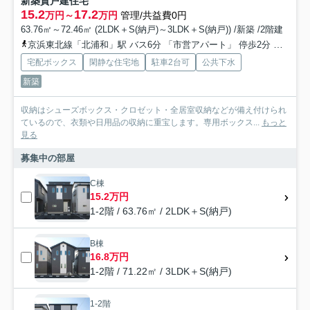
新築貸戸建住宅
15.2
17.2
万円～
万円
管理/共益費0円
63.76㎡～72.46㎡ (2LDK＋S(納戸)～3LDK＋S(納戸)) /新築 /2階建
京浜東北線「北浦和」駅 バス6分 「市営アパート」 停歩2分
京浜東
宅配ボックス
閑静な住宅地
駐車2台可
公共下水
新築
収納はシューズボックス・クロゼット・全居室収納などが備え付けられ
ているので、衣類や日用品の収納に重宝します。専用ボックス...
もっと
見る
募集中の部屋
C棟
15.2万円
1-2階 / 63.76㎡ / 2LDK＋S(納戸)
B棟
16.8万円
1-2階 / 71.22㎡ / 3LDK＋S(納戸)
1-2階