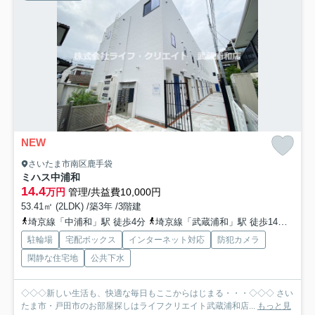
NEW
さいたま市南区鹿手袋
ミハス中浦和
14.4
万円
管理/共益費10,000円
53.41㎡ (2LDK) /築3年 /3階建
埼京線「中浦和」駅 徒歩4分
埼京線「武蔵浦和」駅 徒歩14分
武蔵
駐輪場
宅配ボックス
インターネット対応
防犯カメラ
閑静な住宅地
公共下水
◇◇◇新しい生活も、快適な毎日もここからはじまる・・・◇◇◇ さい
たま市・戸田市のお部屋探しはライフクリエイト武蔵浦和店...
もっと見