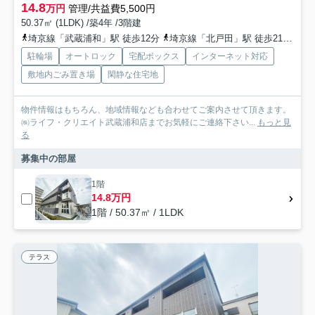
14.8
万円
管理/共益費5,500円
50.37㎡ (1LDK) /築4年 /3階建
埼京線「武蔵浦和」駅 徒歩12分
埼京線「北戸田」駅 徒歩21分
京
駐輪場
オートロック
宅配ボックス
インターネット対応
敷地内ごみ置き場
閑静な住宅地
物件情報はもちろん、地域情報なども合わせてご案内させて頂きます。
㈱ライフ・クリエイト武蔵浦和店までお気軽にご連絡下さい...
もっと見
る
募集中の部屋
1階
14.8万円
1階 / 50.37㎡ / 1LDK
テラス