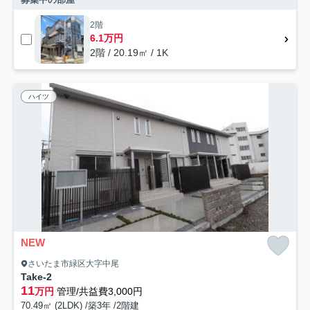
2階
6.1万円
2階 / 20.19㎡ / 1K
ハイツ
NEW
さいたま市緑区大字中尾
Take-2
11
万円
管理/共益費3,000円
70.49㎡ (2LDK) /築3年 /2階建