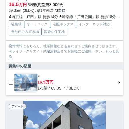
16.5
万円
管理/共益費3,000円
69.35㎡ (3LDK) /築1年未満 /3階建
埼京線「戸田」駅 徒歩14分
埼京線「戸田公園」駅 徒歩18分
埼京
駐輪場
オートロック
宅配ボックス
インターネット対応
敷地内ごみ置き場
閑静な住宅地
物件情報はもちろん、地域情報なども合わせてご案内させて頂きます。
㈱ライフ・クリエイト武蔵浦和店までお気軽にご連絡下さい...
もっと見
る
募集中の部屋
F
16.5万円
1-3階 / 69.35㎡ / 3LDK
アパート