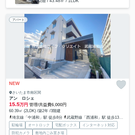
2階 / 43.48㎡ / 1LDK
アパート
NEW
さいたま市南区関
アン ロシェ
15.5
万円
管理/共益費6,000円
60.39㎡ (2LDK) /築2年 /3階建
埼京線「中浦和」駅 徒歩8分
武蔵野線「西浦和」駅 徒歩13分
埼京
駐輪場
オートロック
宅配ボックス
インターネット対応
防犯カメラ
敷地内ごみ置き場