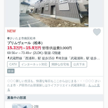
NEW
さいたま市南区松本
プリムヴェール（松本）
15.3
15.9
万円～
万円
管理/共益費3,000円
69.56㎡～73.49㎡ (2LDK) /新築 /2階建
武蔵野線「西浦和」駅 徒歩15分
埼京線「武蔵浦和」駅 徒歩32分
CATV
インターネット対応
閑静な住宅地
公共下水
新築
◇◇◇新しい生活も、快適な毎日もここからはじまる・・・◇◇◇ さい
たま市・戸田市のお部屋探しはライフクリエイト武蔵浦和店...
もっと見
る
募集中の部屋
1-2階