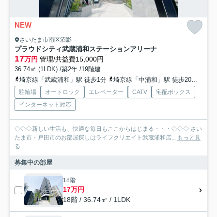
NEW
さいたま市南区沼影
プラウドシティ武蔵浦和ステーションアリーナ
17
万円
管理/共益費15,000円
36.74㎡ (1LDK) /築2年 /19階建
埼京線「武蔵浦和」駅 徒歩1分
埼京線「中浦和」駅 徒歩20分
武蔵
駐輪場
オートロック
エレベーター
CATV
宅配ボックス
インターネット対応
◇◇◇新しい生活も、快適な毎日もここからはじまる・・・◇◇◇ さい
たま市・戸田市のお部屋探しはライフクリエイト武蔵浦和店...
もっと見
る
募集中の部屋
18階
17万円
18階 / 36.74㎡ / 1LDK