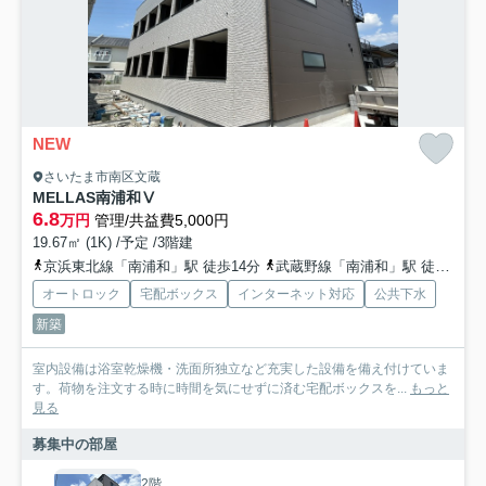
NEW
さいたま市南区文蔵
MELLAS南浦和Ⅴ
6.8
万円
管理/共益費5,000円
19.67㎡ (1K) /予定 /3階建
京浜東北線「南浦和」駅 徒歩14分
武蔵野線「南浦和」駅 徒歩14分
オートロック
宅配ボックス
インターネット対応
公共下水
新築
室内設備は浴室乾燥機・洗面所独立など充実した設備を備え付けていま
す。荷物を注文する時に時間を気にせずに済む宅配ボックスを...
もっと
見る
募集中の部屋
2階