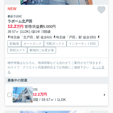
NEW
蕨市錦町
ラポーム北戸田
12.2
万円
管理/共益費5,000円
39.57㎡ (1LDK) /築1年 /3階建
埼京線「北戸田」駅 徒歩6分
埼京線「戸田」駅 徒歩18分
京浜東北
駐輪場
オートロック
宅配ボックス
インターネット対応
防犯カメラ
敷地内ごみ置き場
物件情報はもちろん、地域情報なども合わせてご案内させて頂きます。
㈱ライフ・クリエイト武蔵浦和店までお気軽にご連絡下さい...
もっと見
る
募集中の部屋
3階
12.2万円
3階 / 39.57㎡ / 1LDK