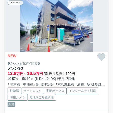
アパート
NEW
さいたま市浦和区常盤
メゾンSG
13.8
16.5
万円～
万円
管理/共益費4,100円
40.57㎡～56.10㎡ (1LDK～2LDK) /予定 /3階建
埼京線「中浦和」駅 徒歩14分
京浜東北線「浦和」駅 徒歩21分
京
駐輪場
オートロック
宅配ボックス
インターネット対応
防犯カメラ
敷地内ごみ置き場
新築