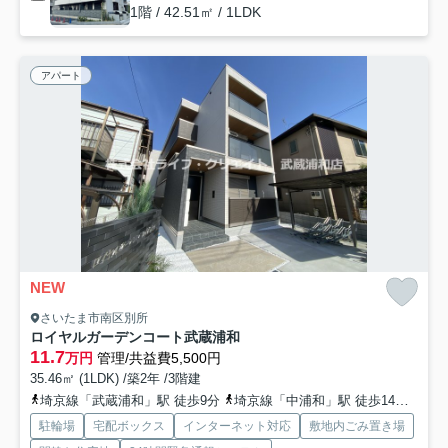
1階 / 42.51㎡ / 1LDK
アパート
NEW
さいたま市南区別所
ロイヤルガーデンコート武蔵浦和
11.7
万円
管理/共益費5,500円
35.46㎡ (1LDK) /築2年 /3階建
埼京線「武蔵浦和」駅 徒歩9分
埼京線「中浦和」駅 徒歩14分
京浜
駐輪場
宅配ボックス
インターネット対応
敷地内ごみ置き場