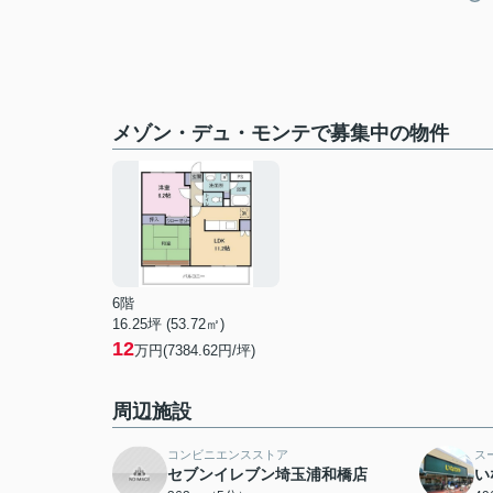
メゾン・デュ・モンテで募集中の物件
6階
16.25坪 (53.72㎡)
12
万円(7384.62円/坪)
周辺施設
コンビニエンスストア
ス
セブンイレブン埼玉浦和橋店
い