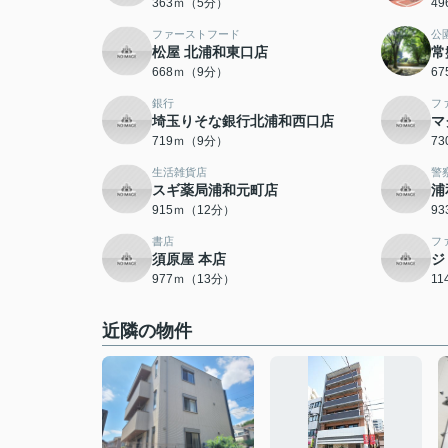
363ｍ（5分）
4
ファーストフード
公
松屋 北浦和東口店
常
668ｍ（9分）
6
銀行
フ
埼玉りそな銀行北浦和西口店
マ
719ｍ（9分）
7
生活雑貨店
警
スギ薬局浦和元町店
浦
915ｍ（12分）
9
書店
フ
須原屋 本店
ジ
977ｍ（13分）
1
近隣の物件