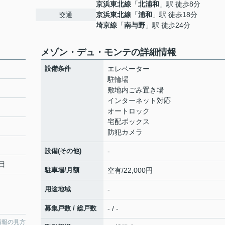
京浜東北線
「
北浦和
」駅 徒歩8分
京浜東北線
「
浦和
」駅 徒歩18分
交通
埼京線
「
南与野
」駅 徒歩24分
メゾン・デュ・モンテの詳細情報
設備条件
エレベーター
駐輪場
敷地内ごみ置き場
インターネット対応
オートロック
宅配ボックス
防犯カメラ
設備(その他)
-
目
駐車場/月額
空有/22,000円
用途地域
-
募集戸数 / 総戸数
- / -
情報の見方