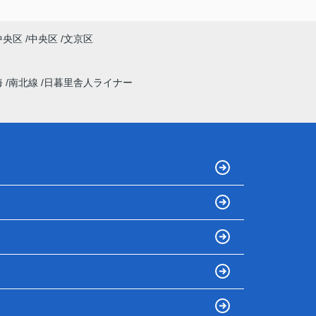
中央区
中央区
文京区
海
南北線
日暮里舎人ライナー