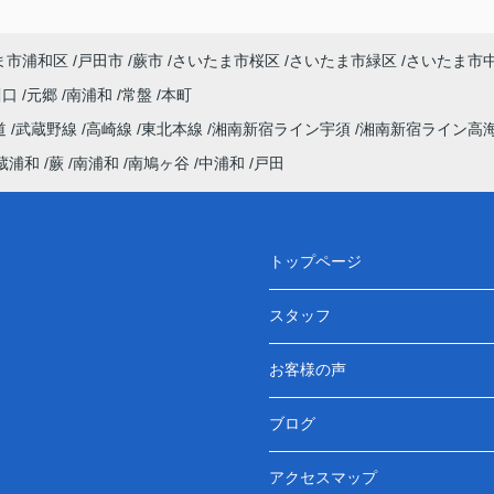
ま市浦和区
戸田市
蕨市
さいたま市桜区
さいたま市緑区
さいたま市
川口
元郷
南浦和
常盤
本町
道
武蔵野線
高崎線
東北本線
湘南新宿ライン宇須
湘南新宿ライン高
蔵浦和
蕨
南浦和
南鳩ヶ谷
中浦和
戸田
トップページ
スタッフ
お客様の声
ブログ
アクセスマップ