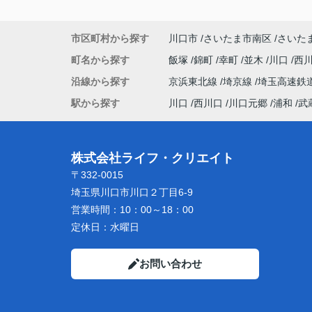
市区町村から探す
川口市
さいたま市南区
さいた
町名から探す
飯塚
錦町
幸町
並木
川口
西
沿線から探す
京浜東北線
埼京線
埼玉高速鉄
駅から探す
川口
西川口
川口元郷
浦和
武
株式会社ライフ・クリエイト
〒332-0015
埼玉県川口市川口２丁目6-9
営業時間：
10：00～18：00
定休日：
水曜日
お問い合わせ