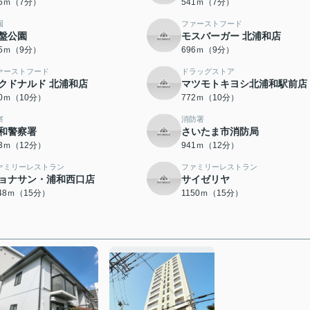
96ｍ（7分）
541ｍ（7分）
園
ファーストフード
盤公園
モスバーガー 北浦和店
75ｍ（9分）
696ｍ（9分）
ァーストフード
ドラッグストア
クドナルド 北浦和店
マツモトキヨシ北浦和駅前店
30ｍ（10分）
772ｍ（10分）
察
消防署
和警察署
さいたま市消防局
33ｍ（12分）
941ｍ（12分）
ァミリーレストラン
ファミリーレストラン
ョナサン・浦和西口店
サイゼリヤ
148ｍ（15分）
1150ｍ（15分）