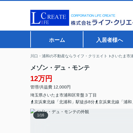
ホーム
入居者様へ
川口・浦和の不動産ならライフ・クリエイト
さいたま市
メゾン・デュ・モンテ
12万円
管理/共益費 12,000円
埼玉県
さいたま市浦和区
常盤
３丁目
京浜東北線「北浦和」駅徒歩8分
京浜東北線「浦和
1
/
16