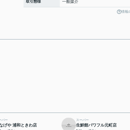
取引態様
一般媒介
情報
ーパー
スーパー
なげや 浦和ときわ店
生鮮館パワフル元町店