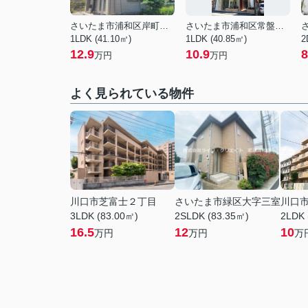
さいたま市浦和区岸町３丁目
さいたま市浦和区常盤１丁目
1LDK (41.10㎡)
1LDK (40.85㎡)
2
12.9
10.9
8
万円
万円
よく見られている物件
川口市芝富士２丁目
さいたま市緑区大字三室
川口
3LDK (83.00㎡)
2SLDK (83.35㎡)
2LDK 
16.5
12
10
万円
万円
万