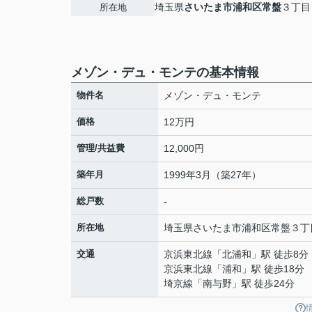
埼玉県
さいたま市浦和区
常盤
３丁目
所在地
メゾン・デュ・モンテの基本情報
物件名
メゾン・デュ・モンテ
価格
12万円
管理/共益費
12,000円
築年月
1999年3月（築27年）
総戸数
-
所在地
埼玉県
さいたま市浦和区
常盤
３丁
交通
京浜東北線
「
北浦和
」駅 徒歩8分
京浜東北線
「
浦和
」駅 徒歩18分
埼京線
「
南与野
」駅 徒歩24分