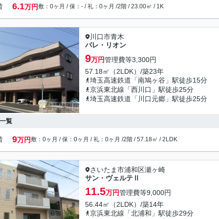
6.1
階
万円
敷：0ヶ月 / 保：- / 礼：0ヶ月 /
2階 / 23.00㎡ / 1K
川口市青木
パレ・リオン
9
万円
管理費等
3,300円
57.18㎡（2LDK）/築23年
埼玉高速鉄道「南鳩ヶ谷」駅徒歩15分
京浜東北線「西川口」駅徒歩25分
埼玉高速鉄道「川口元郷」駅徒歩25分
一覧
9
階
万円
敷：0ヶ月 / 保：0ヶ月 / 礼：0ヶ月 /
2階 / 57.18㎡ / 2LDK
さいたま市浦和区瀬ヶ崎
サン・ヴェルテⅡ
11.5
万円
管理費等
9,000円
56.44㎡（2LDK）/築14年
京浜東北線「北浦和」駅徒歩29分