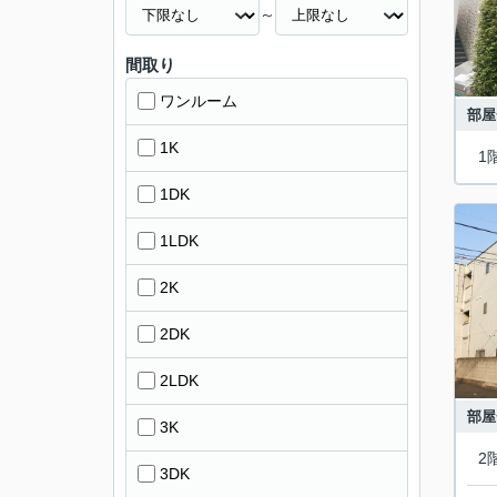
～
間取り
ワンルーム
部屋
1K
1
1DK
1LDK
2K
2DK
2LDK
部屋
3K
2
3DK