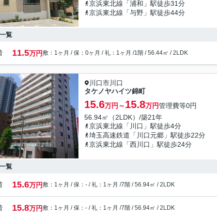
京浜東北線「浦和」駅徒歩31分
京浜東北線「与野」駅徒歩44分
一覧
11.5
階
万円
敷：1ヶ月 / 保：0ヶ月 / 礼：1ヶ月 /
1階 / 56.44㎡ / 2LDK
川口市川口
タケノヤハイツ錦町
15.6
15.8
万円～
万円
管理費等
0円
56.94㎡（2LDK）/築21年
京浜東北線「川口」駅徒歩4分
埼玉高速鉄道「川口元郷」駅徒歩22分
京浜東北線「西川口」駅徒歩24分
一覧
15.6
階
万円
敷：1ヶ月 / 保：- / 礼：1ヶ月 /
7階 / 56.94㎡ / 2LDK
15.8
階
万円
敷：1ヶ月 / 保：- / 礼：1ヶ月 /
7階 / 56.94㎡ / 2LDK