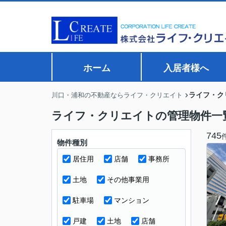
ホーム
入居者様へ
ライフ・ク
川口・浦和の不動産ならライフ・クリエイト
ライフ・クリエイトの管理物件一
745
物件種別
居住用
店舗
事務所
土地
その他事業用
駐車場
マンション
戸建
土地
店舗