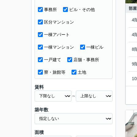
部屋
事務所
ビル・その他
4
区分マンション
一棟アパート
4
一棟マンション
一棟ビル
8
一戸建て
店舗・事務所
9
寮・旅館等
土地
1
賃料
～
築年数
面積