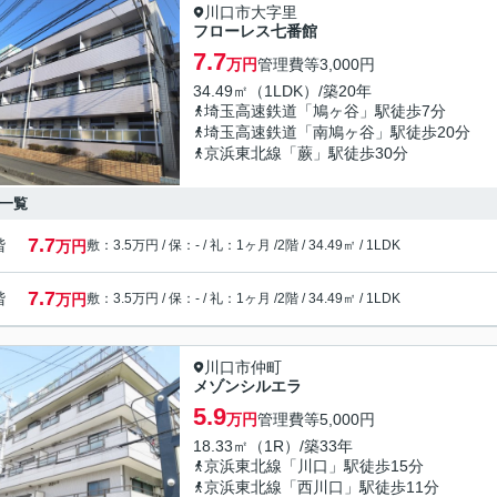
川口市大字里
フローレス七番館
7.7
万円
管理費等
3,000円
34.49㎡（1LDK）/築20年
埼玉高速鉄道「鳩ヶ谷」駅徒歩7分
埼玉高速鉄道「南鳩ヶ谷」駅徒歩20分
京浜東北線「蕨」駅徒歩30分
一覧
7.7
階
万円
敷：3.5万円 / 保：- / 礼：1ヶ月 /
2階 / 34.49㎡ / 1LDK
7.7
階
万円
敷：3.5万円 / 保：- / 礼：1ヶ月 /
2階 / 34.49㎡ / 1LDK
川口市仲町
メゾンシルエラ
5.9
万円
管理費等
5,000円
18.33㎡（1R）/築33年
京浜東北線「川口」駅徒歩15分
京浜東北線「西川口」駅徒歩11分