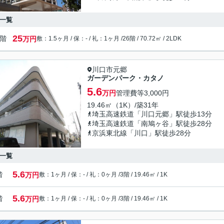
一覧
25
6階
万円
敷：1.5ヶ月 / 保：- / 礼：1ヶ月 /
26階 / 70.72㎡ / 2LDK
川口市元郷
ガーデンパーク・カタノ
5.6
万円
管理費等
3,000円
19.46㎡（1K）/築31年
埼玉高速鉄道「川口元郷」駅徒歩13分
埼玉高速鉄道「南鳩ヶ谷」駅徒歩28分
京浜東北線「川口」駅徒歩28分
一覧
5.6
階
万円
敷：1ヶ月 / 保：- / 礼：0ヶ月 /
3階 / 19.46㎡ / 1K
5.6
階
万円
敷：1ヶ月 / 保：- / 礼：0ヶ月 /
3階 / 19.46㎡ / 1K