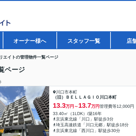
オーナー様へ
スタッフ一覧
店
リエイトの管理物件一覧ページ
覧ページ
件
川口市本町
（旧）ＢＥＬＬＡＧＩＯ川口本町
13.3
13.7
万円～
万円
管理費等
12,000円
33.40㎡（1LDK）/築16年
京浜東北線「川口」駅徒歩3分
埼玉高速鉄道「川口元郷」駅徒歩18分
京浜東北線「西川口」駅徒歩30分