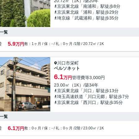
20.72㎡（1K）/築20年
京浜東北線「南浦和」駅徒歩8分
京浜東北線「浦和」駅徒歩29分
埼京線「武蔵浦和」駅徒歩35分
一覧
5.9
階
万円
敷：1ヶ月 / 保：- / 礼：0ヶ月 /
1階 / 20.72㎡ / 1K
川口市栄町
ベルソネット
6.1
万円
管理費等
3,000円
23.00㎡（1K）/築34年
京浜東北線「川口」駅徒歩13分
埼玉高速鉄道「川口元郷」駅徒歩7分
京浜東北線「西川口」駅徒歩35分
一覧
6.1
階
万円
敷：0ヶ月 / 保：- / 礼：0ヶ月 /
2階 / 23.00㎡ / 1K