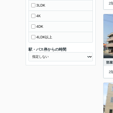
2
3LDK
4K
4DK
4LDK以上
駅・バス停からの時間
部屋
2