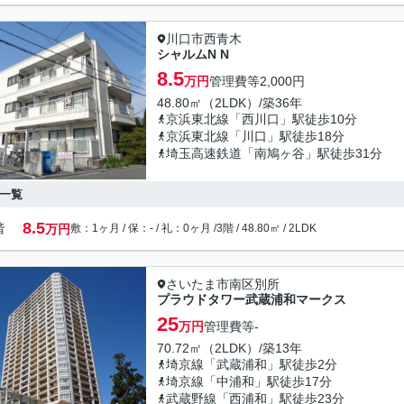
川口市西青木
シャルムN N
8.5
万円
管理費等
2,000円
48.80㎡（2LDK）/築36年
京浜東北線「西川口」駅徒歩10分
京浜東北線「川口」駅徒歩18分
埼玉高速鉄道「南鳩ヶ谷」駅徒歩31分
一覧
8.5
階
万円
敷：1ヶ月 / 保：- / 礼：0ヶ月 /
3階 / 48.80㎡ / 2LDK
さいたま市南区別所
プラウドタワー武蔵浦和マークス
25
万円
管理費等
-
70.72㎡（2LDK）/築13年
埼京線「武蔵浦和」駅徒歩2分
埼京線「中浦和」駅徒歩17分
武蔵野線「西浦和」駅徒歩23分