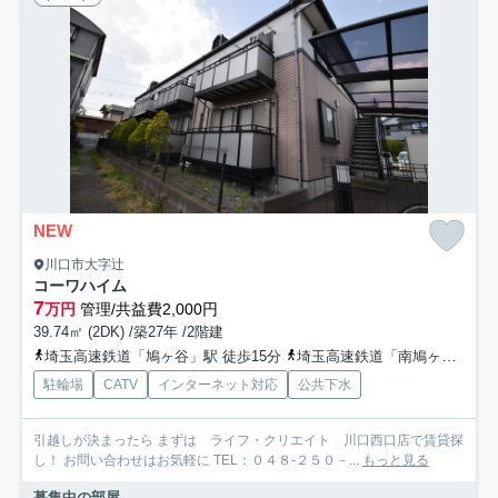
NEW
川口市大字辻
コーワハイム
7
万円
管理/共益費2,000円
39.74㎡ (2DK) /築27年 /2階建
埼玉高速鉄道「鳩ヶ谷」駅 徒歩15分
埼玉高速鉄道「南鳩ヶ谷」駅 徒歩20分
駐輪場
CATV
インターネット対応
公共下水
引越しが決まったら まずは ライフ・クリエイト 川口西口店で賃貸探
し！ お問い合わせはお気軽に TEL：０４８-２５０－...
もっと見る
募集中の部屋