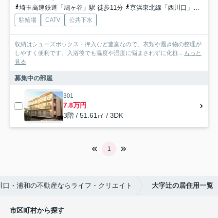
埼玉高速鉄道「鳩ヶ谷」駅 徒歩11分
京浜東北線「西川口」駅 バス9分 「南７丁目」 停歩6分
駐輪場
CATV
公共下水
収納はシューズボックス・押入など豊富なので、衣類や履き物の整理が
しやすく便利です。入浴後でも温度や湿度に悩まされずに化粧...
もっと
見る
募集中の部屋
301
7.8万円
3階 / 51.61㎡ / 3DK
1
川口・浦和の不動産ならライフ・クリエイト
大字辻の居住用一覧
市区町村から探す