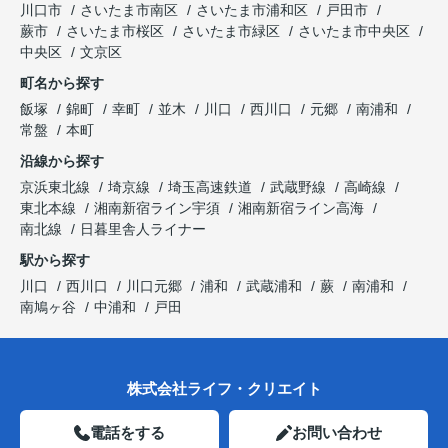
川口市
さいたま市南区
さいたま市浦和区
戸田市
蕨市
さいたま市桜区
さいたま市緑区
さいたま市中央区
中央区
文京区
町名から探す
飯塚
錦町
幸町
並木
川口
西川口
元郷
南浦和
常盤
本町
沿線から探す
京浜東北線
埼京線
埼玉高速鉄道
武蔵野線
高崎線
東北本線
湘南新宿ライン宇須
湘南新宿ライン高海
南北線
日暮里舎人ライナー
駅から探す
川口
西川口
川口元郷
浦和
武蔵浦和
蕨
南浦和
南鳩ヶ谷
中浦和
戸田
株式会社ライフ・クリエイト
電話をする
お問い合わせ