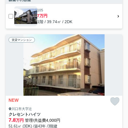
105
7万円
1階 / 39.74㎡ / 2DK
賃貸マンション
NEW
川口市大字辻
クレセントハイツ
7.8
万円
管理/共益費4,000円
51.61㎡ (3DK) /築43年 /3階建