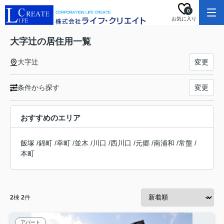
0
お気に入り
大字辻の居住用一覧
大字辻
変更
条件から探す
変更
おすすめのエリア
飯塚
/
錦町
/
幸町
/
並木
/
川口
/
西川口
/
元郷
/
南浦和
/
常盤
/
本町
2
棟
2
件
アパート