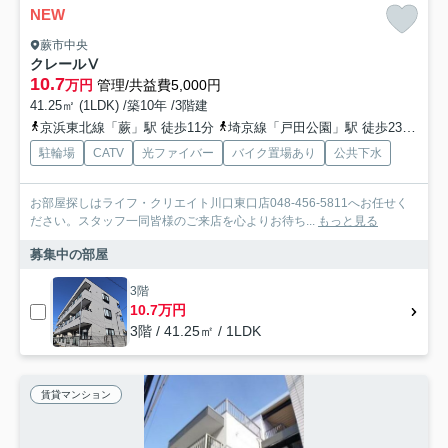
NEW
蕨市中央
クレールⅤ
10.7
万円
管理/共益費5,000円
41.25㎡ (1LDK) /築10年 /3階建
京浜東北線「蕨」駅 徒歩11分
埼京線「戸田公園」駅 徒歩23分
埼
駐輪場
CATV
光ファイバー
バイク置場あり
公共下水
お部屋探しはライフ・クリエイト川口東口店048-456-5811へお任せく
ださい。スタッフ一同皆様のご来店を心よりお待ち...
もっと見る
募集中の部屋
3階
10.7万円
3階 / 41.25㎡ / 1LDK
賃貸マンション