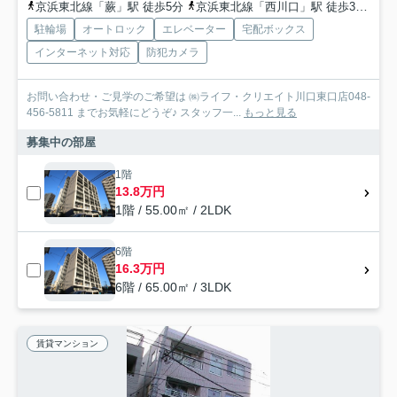
京浜東北線「蕨」駅 徒歩5分
京浜東北線「西川口」駅 徒歩30分
埼
駐輪場
オートロック
エレベーター
宅配ボックス
インターネット対応
防犯カメラ
お問い合わせ・ご見学のご希望は ㈱ライフ・クリエイト川口東口店048-
456-5811 までお気軽にどうぞ♪ スタッフ一...
もっと見る
募集中の部屋
1階
13.8万円
1階 / 55.00㎡ / 2LDK
6階
16.3万円
6階 / 65.00㎡ / 3LDK
賃貸マンション