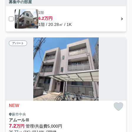
募集中の部屋
1階
6.2万円
1階 / 20.28㎡ / 1K
アパート
NEW
蕨市中央
アムールⅢ
7.2
万円
管理/共益費5,000円