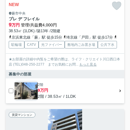
NEW
蕨市中央
プレ デ フレイル
9
万円
管理/共益費4,000円
38.53㎡ (1LDK) /築13年 /2階建
京浜東北線「蕨」駅 徒歩15分
埼京線「戸田」駅 徒歩17分
埼京線
駐輪場
CATV
光ファイバー
敷地内ごみ置き場
公共下水
★お部屋の詳細や内覧をご希望の際は、ライフ・クリエイト川口西口本
店 (TEL)048-250-2277 までお気軽にお問...
もっと見る
募集中の部屋
2階
9万円
2階 / 38.53㎡ / 1LDK
賃貸マンション