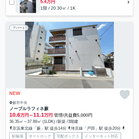
5.4万円
1階 / 20.30㎡ / 1K
アパート
NEW
蕨市中央
ノーブルラフィネ蕨
10.6
11.1
万円～
万円
管理/共益費5,000円
36.35㎡～37.89㎡ (1LDK) /新築 /3階建
京浜東北線「蕨」駅 徒歩14分
埼京線「戸田」駅 徒歩20分
埼京線
駐輪場
オートロック
宅配ボックス
インターネット対応