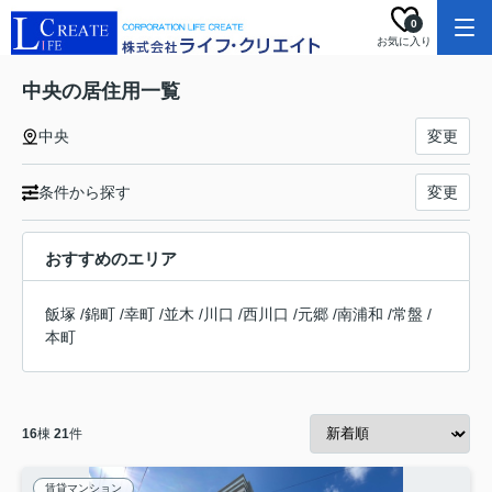
0
お気に入り
中央の居住用一覧
中央
変更
条件から探す
変更
おすすめのエリア
飯塚
/
錦町
/
幸町
/
並木
/
川口
/
西川口
/
元郷
/
南浦和
/
常盤
/
本町
16
棟
21
件
賃貸マンション