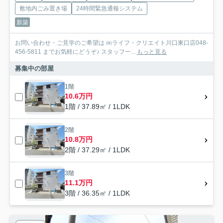
敷地内ごみ置き場
24時間緊急通報システム
新築
お問い合わせ・ご見学のご希望は ㈱ライフ・クリエイト川口東口店048-
456-5811 までお気軽にどうぞ♪ スタッフ一...
もっと見る
募集中の部屋
1階
10.6万円
1階 / 37.89㎡ / 1LDK
2階
10.8万円
2階 / 37.29㎡ / 1LDK
3階
11.1万円
3階 / 36.35㎡ / 1LDK