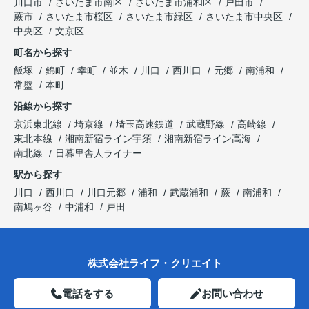
川口市
さいたま市南区
さいたま市浦和区
戸田市
蕨市
さいたま市桜区
さいたま市緑区
さいたま市中央区
中央区
文京区
町名から探す
飯塚
錦町
幸町
並木
川口
西川口
元郷
南浦和
常盤
本町
沿線から探す
京浜東北線
埼京線
埼玉高速鉄道
武蔵野線
高崎線
東北本線
湘南新宿ライン宇須
湘南新宿ライン高海
南北線
日暮里舎人ライナー
駅から探す
川口
西川口
川口元郷
浦和
武蔵浦和
蕨
南浦和
南鳩ヶ谷
中浦和
戸田
株式会社ライフ・クリエイト
電話をする
お問い合わせ