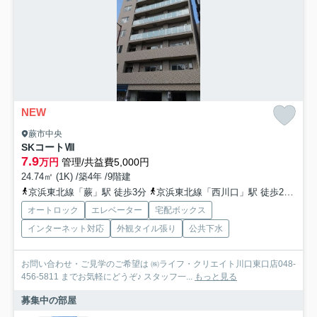
NEW
蕨市中央
SKコートⅧ
7.9
万円
管理/共益費5,000円
24.74㎡ (1K) /築4年 /9階建
京浜東北線「蕨」駅 徒歩3分
京浜東北線「西川口」駅 徒歩26分
オートロック
エレベーター
宅配ボックス
インターネット対応
外観タイル張り
公共下水
お問い合わせ・ご見学のご希望は ㈱ライフ・クリエイト川口東口店048-
456-5811 までお気軽にどうぞ♪ スタッフ一...
もっと見る
募集中の部屋