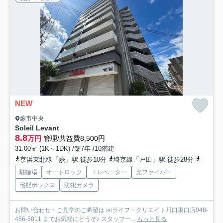
NEW
蕨市中央
Soleil Levant
8.8
万円
管理/共益費8,500円
31.00㎡ (1K～1DK) /築7年 /10階建
京浜東北線「蕨」駅 徒歩10分
埼京線「戸田」駅 徒歩28分
京浜東
駐輪場
オートロック
エレベーター
光ファイバー
宅配ボックス
防犯カメラ
お問い合わせ・ご見学のご希望は ㈱ライフ・クリエイト川口東口店048-
456-5811 までお気軽にどうぞ♪ スタッフ一...
もっと見る