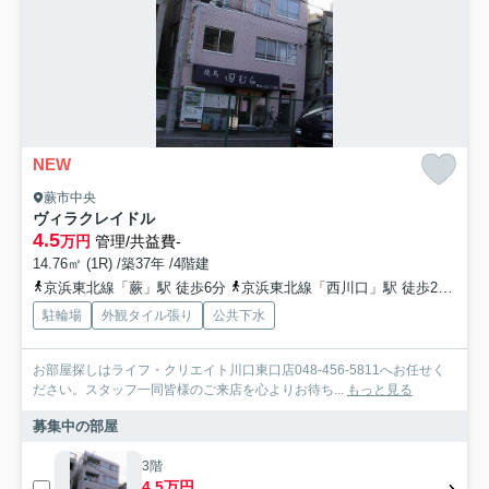
NEW
蕨市中央
ヴィラクレイドル
4.5
万円
管理/共益費-
14.76㎡ (1R) /築37年 /4階建
京浜東北線「蕨」駅 徒歩6分
京浜東北線「西川口」駅 徒歩24分
埼
駐輪場
外観タイル張り
公共下水
お部屋探しはライフ・クリエイト川口東口店048-456-5811へお任せく
ださい。スタッフ一同皆様のご来店を心よりお待ち...
もっと見る
募集中の部屋
3階
4.5万円