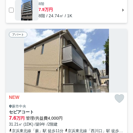
8階
7.9万円
8階 / 24.74㎡ / 1K
アパート
NEW
蕨市中央
セピアコート
7.6
万円
管理/共益費4,000円
31.21㎡ (1DK) /築9年 /2階建
京浜東北線「蕨」駅 徒歩11分
京浜東北線「西川口」駅 徒歩24分