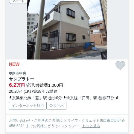
アパート
NEW
蕨市中央
サンプラトー
6.2
万円
管理/共益費1,000円
20.28㎡ (1K) /築29年 /2階建
京浜東北線「蕨」駅 徒歩6分
埼京線「戸田」駅 徒歩27分
京浜東北
インターネット対応
公共下水
お問い合わせ・ご見学のご希望は ㈱ライフ・クリエイト川口東口店048-
456-5811 までお気軽にどうぞ♪ スタッフ一...
もっと見る