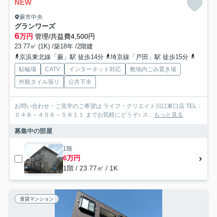
NEW
蕨市中央
グランワーズ
6
万円
管理/共益費4,500円
23.77㎡ (1K) /築18年 /2階建
京浜東北線「蕨」駅 徒歩14分
埼京線「戸田」駅 徒歩15分
埼京線
駐輪場
CATV
インターネット対応
敷地内ごみ置き場
外観タイル張り
公共下水
お問い合わせ・ご見学のご希望は ライフ・クリエイト川口東口店 TEL：
０４８－４５６－５８１１ までお気軽にどうぞ♪ ス...
もっと見る
募集中の部屋
1階
6万円
1階 / 23.77㎡ / 1K
賃貸マンション