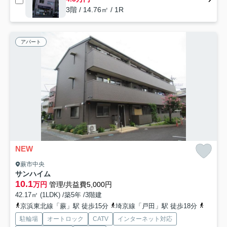
3階 / 14.76㎡ / 1R
アパート
NEW
蕨市中央
サンハイム
10.1
万円
管理/共益費5,000円
42.17㎡ (1LDK) /築5年 /3階建
京浜東北線「蕨」駅 徒歩15分
埼京線「戸田」駅 徒歩18分
埼京線
駐輪場
オートロック
CATV
インターネット対応