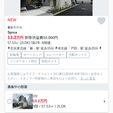
NEW
蕨市中央
Spica
13.2
万円
管理/共益費10,000円
57.53㎡ (2LDK) /築2年 /6階建
京浜東北線「蕨」駅 徒歩15分
埼京線「戸田」駅 徒歩20分
埼京線
駐輪場
オートロック
エレベーター
宅配ボックス
インターネット対応
防犯カメラ
お部屋探しはライフ・クリエイト川口東口店048-456-5811へお任せく
ださい。スタッフ一同皆様のご来店を心よりお待ち...
もっと見る
募集中の部屋
3階
13.2万円
3階 / 57.53㎡ / 2LDK