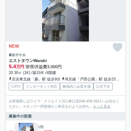
NEW
蕨市中央
エストタウンWarabi
5.4
万円
管理/共益費3,000円
20.30㎡ (1K) /築15年 /4階建
京浜東北線「蕨」駅 徒歩9分
埼京線「戸田公園」駅 徒歩23分
京浜
CATV
インターネット対応
敷地内ごみ置き場
公共下水
お部屋探しはライフ・クリエイト川口東口店048-456-5811へお任せく
ださい。スタッフ一同皆様のご来店を心よりお待ち...
もっと見る
募集中の部屋
1階