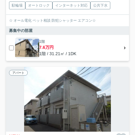
駐輪場
オートロック
インターネット対応
公共下水
☆ オール電化 ペット相談 防犯シャッター エアコン☆
募集中の部屋
1階
7.6万円
1階 / 31.21㎡ / 1DK
アパート