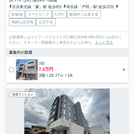
26.77㎡ (1K) /築14年 /3階建
京浜東北線「蕨」駅 徒歩8分
埼京線「戸田」駅 徒歩22分
京浜東北
駐輪場
オートロック
CATV
敷地内ごみ置き場
閑静な住宅地
公共下水
お部屋探しはライフ・クリエイト川口東口店048-456-5811へお任せく
ださい。スタッフ一同皆様のご来店を心よりお待ち...
もっと見る
募集中の部屋
3階
7.2万円
3階 / 26.77㎡ / 1K
賃貸マンション