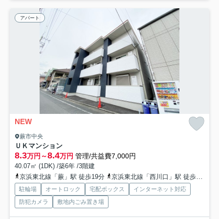
アパート
NEW
蕨市中央
ＵＫマンション
8.3
8.4
万円～
万円
管理/共益費7,000円
40.07㎡ (1DK) /築6年 /3階建
京浜東北線「蕨」駅 徒歩19分
京浜東北線「西川口」駅 徒歩27分
駐輪場
オートロック
宅配ボックス
インターネット対応
防犯カメラ
敷地内ごみ置き場