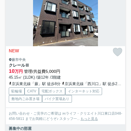
NEW
蕨市中央
クレールⅢ
10
万円
管理/共益費5,000円
45.15㎡ (1LDK) /築12年 /3階建
京浜東北線「蕨」駅 徒歩8分
京浜東北線「西川口」駅 徒歩23分
埼
駐輪場
CATV
宅配ボックス
インターネット対応
敷地内ごみ置き場
バイク置場あり
お問い合わせ・ご見学のご希望は ㈱ライフ・クリエイト川口東口店048-
456-5811 までお気軽にどうぞ♪ スタッフ一...
もっと見る
募集中の部屋