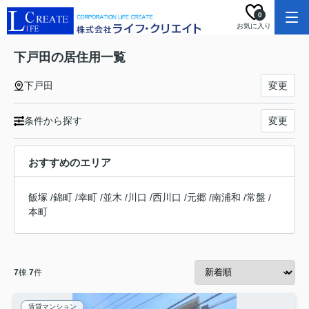
0
お気に入り
下戸田の居住用一覧
下戸田
変更
条件から探す
変更
おすすめのエリア
飯塚
/
錦町
/
幸町
/
並木
/
川口
/
西川口
/
元郷
/
南浦和
/
常盤
/
本町
7
棟
7
件
賃貸マンション