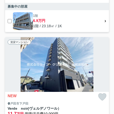
募集中の部屋
1階
6.9万円
1階 / 23.18㎡ / 1K
賃貸マンション
NEW
戸田市下戸田
Verde noir(ヴェルデノワール）
11.7
万円
管理/共益費10,000円