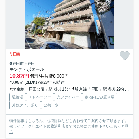
NEW
戸田市下戸田
モンテ・ボヌール
10.8
万円
管理/共益費8,000円
49.95㎡ (2LDK) /築28年 /6階建
埼京線「戸田公園」駅 徒歩13分
埼京線「戸田」駅 徒歩29分
京浜
駐輪場
エレベーター
光ファイバー
敷地内ごみ置き場
外観タイル張り
公共下水
物件情報はもちろん、地域情報なども合わせてご案内させて頂きます。
㈱ライフ・クリエイト武蔵浦和店までお気軽にご連絡下さい...
もっと見
る