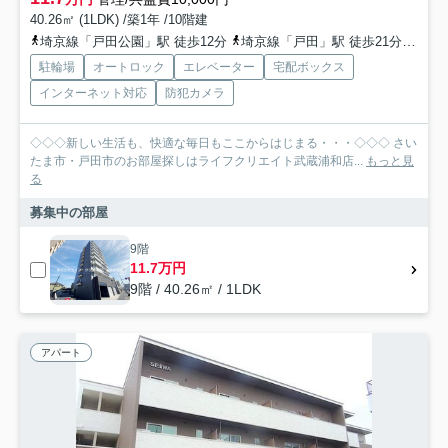
40.26㎡ (1LDK) /築1年 /10階建
埼京線「戸田公園」駅 徒歩12分
埼京線「戸田」駅 徒歩21分
京浜
駐輪場
オートロック
エレベーター
宅配ボックス
インターネット対応
防犯カメラ
◇◇◇新しい生活も、快適な毎日もここからはじまる・・・◇◇◇ さい
たま市・戸田市のお部屋探しはライフクリエイト武蔵浦和店...
もっと見
る
募集中の部屋
9階
11.7万円
9階 / 40.26㎡ / 1LDK
アパート