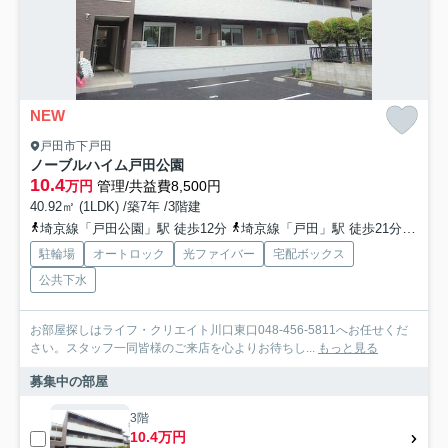
NEW
戸田市下戸田
ノーブルハイム戸田公園
10.4
万円
管理/共益費8,500円
40.92㎡ (1LDK) /築7年 /3階建
埼京線「戸田公園」駅 徒歩12分
埼京線「戸田」駅 徒歩21分
京浜
駐輪場
オートロック
光ファイバー
宅配ボックス
公共下水
お部屋探しはライフ・クリエイト川口東口048-456-5811へお任せくだ
さい。スタッフ一同皆様のご来店を心よりお待ちし...
もっと見る
募集中の部屋
3階
10.4万円