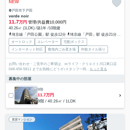
NEW
戸田市下戸田
verde noir
11.7
万円
管理/共益費10,000円
40.26㎡ (1LDK) /築1年 /10階建
埼京線「戸田公園」駅 徒歩12分
埼京線「戸田」駅 徒歩21分
京浜
オートロック
エレベーター
宅配ボックス
インターネット対応
敷地内ごみ置き場
外観タイル張り
お問い合わせ・ご見学のご希望は、㈱ライフ・クリエイト川口東口店
048-456-5811 までお気軽にどうぞ♪スタッフ一同...
もっと見る
募集中の部屋
9階
11.7万円
9階 / 40.26㎡ / 1LDK
賃貸マンション