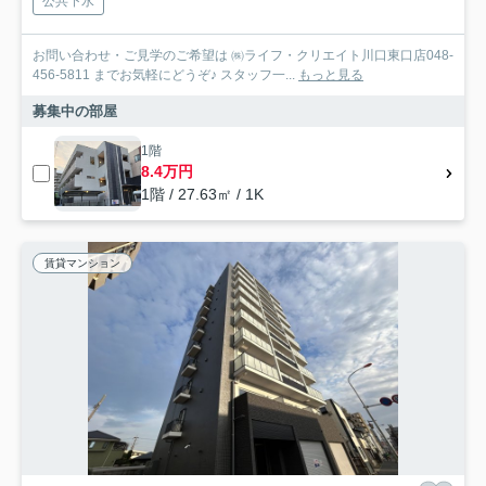
公共下水
お問い合わせ・ご見学のご希望は ㈱ライフ・クリエイト川口東口店048-
456-5811 までお気軽にどうぞ♪ スタッフ一...
もっと見る
募集中の部屋
1階
8.4万円
1階 / 27.63㎡ / 1K
賃貸マンション