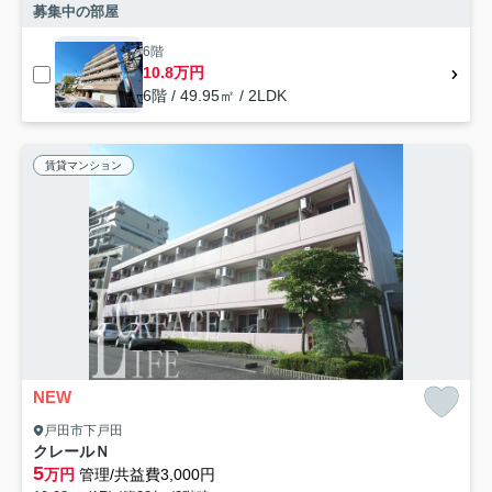
募集中の部屋
6階
10.8万円
6階 / 49.95㎡ / 2LDK
賃貸マンション
NEW
戸田市下戸田
クレールＮ
5
万円
管理/共益費3,000円