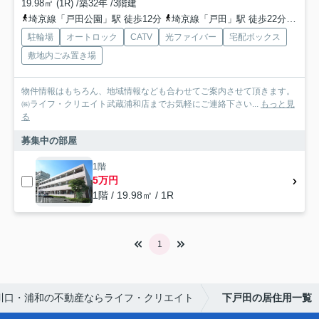
19.98㎡ (1R) /築32年 /3階建
埼京線「戸田公園」駅 徒歩12分
埼京線「戸田」駅 徒歩22分
京浜
駐輪場
オートロック
CATV
光ファイバー
宅配ボックス
敷地内ごみ置き場
物件情報はもちろん、地域情報なども合わせてご案内させて頂きます。
㈱ライフ・クリエイト武蔵浦和店までお気軽にご連絡下さい...
もっと見
る
募集中の部屋
1階
5万円
1階 / 19.98㎡ / 1R
1
川口・浦和の不動産ならライフ・クリエイト
下戸田の居住用一覧