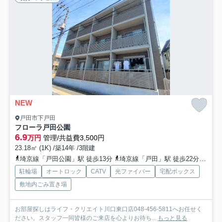
NEW
戸田市下戸田
フローラ戸田公園
6.9
万円
管理/共益費3,500円
23.18㎡ (1K) /築14年 /3階建
埼京線「戸田公園」駅 徒歩13分
埼京線「戸田」駅 徒歩22分
京浜
駐輪場
オートロック
CATV
光ファイバー
宅配ボックス
敷地内ごみ置き場
お部屋探しはライフ・クリエイト川口東口店048-456-5811へお任せく
ださい。スタッフ一同皆様のご来店を心よりお待ち...
もっと見る