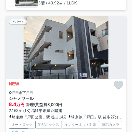
3階 / 40.92㎡ / 1LDK
アパート
NEW
戸田市下戸田
シャノワール
8.4
万円
管理/共益費3,000円
27.63㎡ (1K) /築1年未満 /3階建
埼京線「戸田公園」駅 徒歩14分
埼京線「戸田」駅 徒歩27分
京浜
オートロック
宅配ボックス
インターネット対応
防犯カメラ