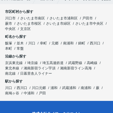
市区町村から探す
川口市
さいたま市南区
さいたま市浦和区
戸田市
蕨市
さいたま市桜区
さいたま市緑区
さいたま市中央区
中央区
文京区
町名から探す
飯塚
並木
川口
幸町
元郷
南浦和
錦町
西川口
本町
常盤
沿線から探す
京浜東北線
埼京線
埼玉高速鉄道
武蔵野線
高崎線
東北本線
湘南新宿ライン宇須
湘南新宿ライン高海
南北線
日暮里舎人ライナー
駅から探す
川口
西川口
川口元郷
浦和
武蔵浦和
南浦和
蕨
南鳩ヶ谷
中浦和
戸田