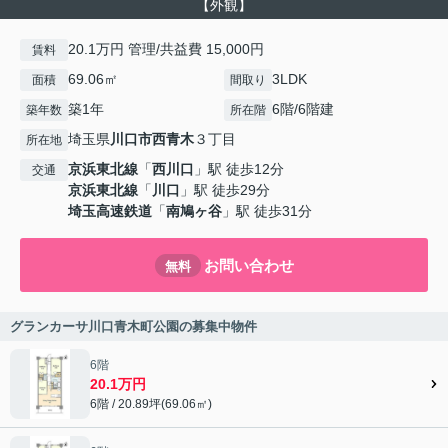
【外観】
20.1万円 管理/共益費 15,000円
賃料
69.06㎡
3LDK
面積
間取り
築1年
6階/6階建
築年数
所在階
埼玉県
川口市
西青木
３丁目
所在地
京浜東北線
「
西川口
」駅 徒歩12分
交通
京浜東北線
「
川口
」駅 徒歩29分
埼玉高速鉄道
「
南鳩ヶ谷
」駅 徒歩31分
お問い合わせ
無料
グランカーサ川口青木町公園の募集中物件
6階
20.1万円
6階 / 20.89坪(69.06㎡)