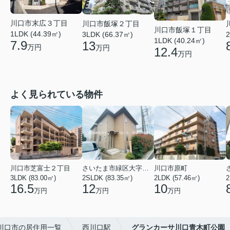
川口市末広３丁目
川口市飯塚２丁目
川口市飯塚１丁目
1LDK (44.39㎡)
3LDK (66.37㎡)
2
1LDK (40.24㎡)
7.9
13
万円
万円
12.4
万円
よく見られている物件
川口市芝富士２丁目
さいたま市緑区大字三室
川口市原町
3LDK (83.00㎡)
2SLDK (83.35㎡)
2LDK (57.46㎡)
2
16.5
12
10
万円
万円
万円
川口市の居住用一覧
西川口駅
グランカーサ川口青木町公園