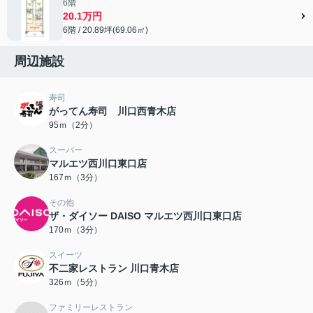
6階
20.1万円
6階 / 20.89坪(69.06㎡)
周辺施設
寿司
がってん寿司 川口西青木店
95ｍ（2分）
スーパー
マルエツ西川口東口店
167ｍ（3分）
その他
ザ・ダイソー DAISO マルエツ西川口東口店
170ｍ（3分）
スイーツ
不二家レストラン 川口青木店
326ｍ（5分）
ファミリーレストラン