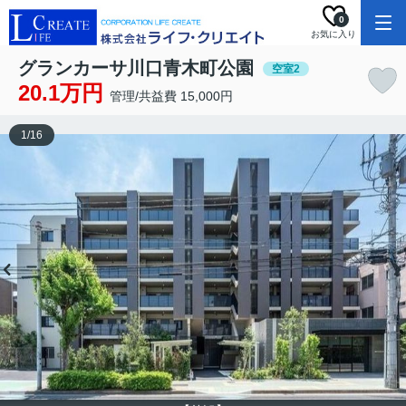
0
お気に入り
グランカーサ川口青木町公園
空室2
20.1万円
管理/共益費 15,000円
1
/
16