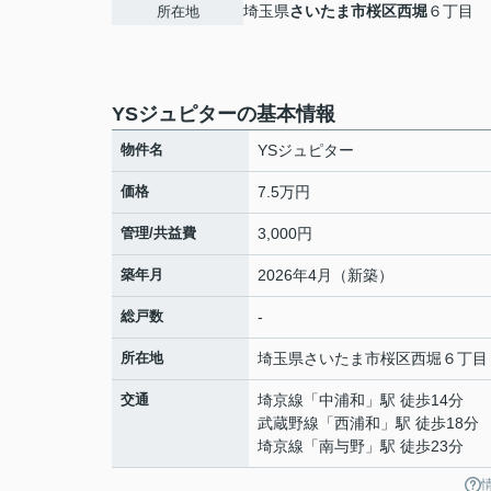
埼玉県
さいたま市桜区
西堀
６丁目
所在地
YSジュピターの基本情報
物件名
YSジュピター
価格
7.5万円
管理/共益費
3,000円
築年月
2026年4月（新築）
総戸数
-
所在地
埼玉県
さいたま市桜区
西堀
６丁目
交通
埼京線
「
中浦和
」駅 徒歩14分
武蔵野線
「
西浦和
」駅 徒歩18分
埼京線
「
南与野
」駅 徒歩23分