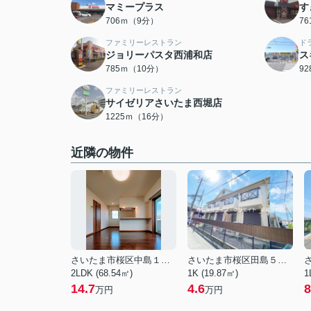
マミープラス
す
706ｍ（9分）
7
ファミリーレストラン
ド
ジョリーパスタ西浦和店
ス
785ｍ（10分）
9
ファミリーレストラン
サイゼリアさいたま西堀店
1225ｍ（16分）
近隣の物件
さいたま市桜区中島１丁目
さいたま市桜区田島５丁目
2LDK (68.54㎡)
1K (19.87㎡)
1
14.7
4.6
8
万円
万円