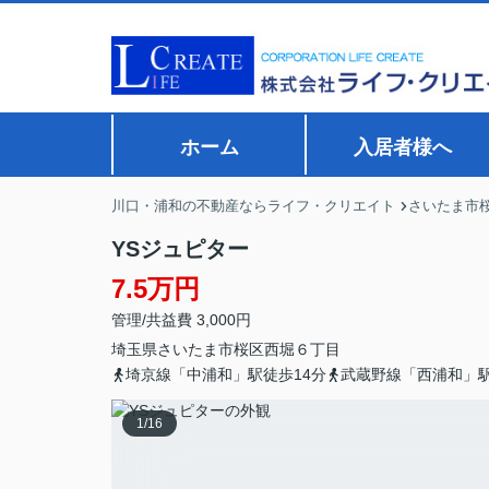
ホーム
入居者様へ
川口・浦和の不動産ならライフ・クリエイト
さいたま市
YSジュピター
7.5万円
管理/共益費 3,000円
埼玉県
さいたま市桜区
西堀
６丁目
埼京線「中浦和」駅徒歩14分
武蔵野線「西浦和」駅
1
/
16