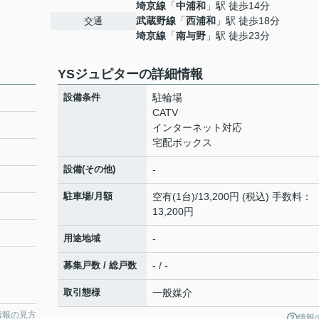
埼京線
「
中浦和
」駅 徒歩14分
武蔵野線
「
西浦和
」駅 徒歩18分
交通
埼京線
「
南与野
」駅 徒歩23分
YSジュピターの詳細情報
設備条件
駐輪場
CATV
インターネット対応
宅配ボックス
設備(その他)
-
駐車場/月額
空有(1台)/13,200円 (税込) 手数料：
13,200円
用途地域
-
募集戸数 / 総戸数
- / -
取引態様
一般媒介
情報の見方
情報