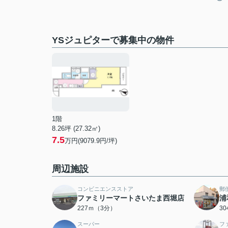
YSジュピターで募集中の物件
1階
8.26坪 (27.32㎡)
7.5
万円(9079.9円/坪)
周辺施設
コンビニエンスストア
郵
ファミリーマートさいたま西堀店
浦
227ｍ（3分）
3
スーパー
フ