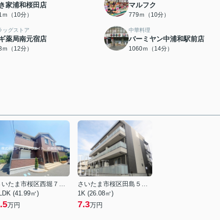
き家浦和桜田店
マルフク
61ｍ（10分）
779ｍ（10分）
ラッグストア
中華料理
ギ薬局南元宿店
バーミヤン中浦和駅前店
28ｍ（12分）
1060ｍ（14分）
さいたま市桜区西堀７丁目
さいたま市桜区田島５丁目
LDK (41.99㎡)
1K (26.08㎡)
.5
7.3
万円
万円