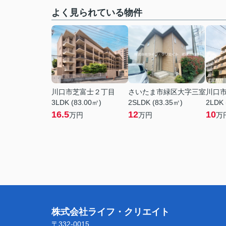
よく見られている物件
川口市芝富士２丁目
さいたま市緑区大字三室
川口
3LDK (83.00㎡)
2SLDK (83.35㎡)
2LDK 
16.5
12
10
万円
万円
万
株式会社ライフ・クリエイト
〒332-0015