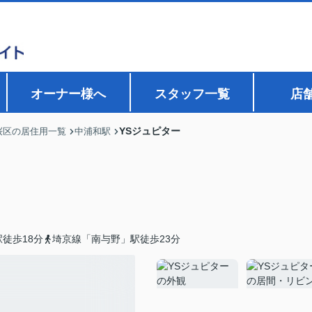
オーナー様へ
スタッフ一覧
店
YSジュピター
桜区の居住用一覧
中浦和駅
徒歩18分
埼京線「南与野」駅徒歩23分