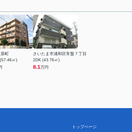
市原町
さいたま市浦和区常盤７丁目
(57.46㎡)
2DK (43.76㎡)
8.1
円
万円
トップページ