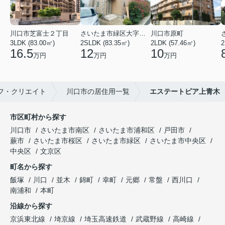
川口市芝富士２丁目
さいたま市緑区大字三室
川口市原町
3LDK (83.00㎡)
2SLDK (83.35㎡)
2LDK (57.46㎡)
2
16.5
12
10
万円
万円
万円
フ・クリエイト
川口市の居住用一覧
エステートピア上青木
市区町村から探す
川口市
さいたま市南区
さいたま市浦和区
戸田市
蕨市
さいたま市桜区
さいたま市緑区
さいたま市中央区
中央区
文京区
町名から探す
飯塚
川口
並木
錦町
幸町
元郷
常盤
西川口
南浦和
本町
沿線から探す
京浜東北線
埼京線
埼玉高速鉄道
武蔵野線
高崎線