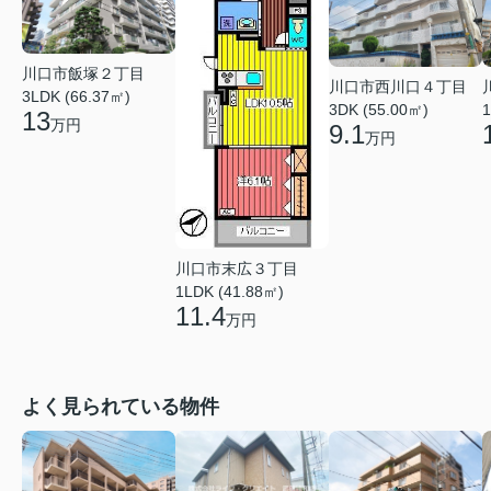
川口市飯塚２丁目
川口市西川口４丁目
3LDK (66.37㎡)
3DK (55.00㎡)
1
13
万円
9.1
万円
川口市末広３丁目
1LDK (41.88㎡)
11.4
万円
よく見られている物件