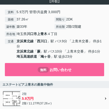
【外観】
5.9万円 管理/共益費 3,000円
賃料
37.26㎡
2DK
面積
間取り
築33年
2階/2階建
築年数
所在階
埼玉県
川口市
上青木
４丁目
所在地
京浜東北線
「
西川口
」駅 バス9分 「上青木交番」 停歩1
交通
分
京浜東北線
「
蕨
」駅 バス10分 「上青木交番」 停歩1分
埼玉高速鉄道
「
鳩ヶ谷
」駅 徒歩23分
お問い合わせ
無料
エステートピア上青木の募集中物件
2階
5.9万円
2階 / 11.27坪(37.26㎡)