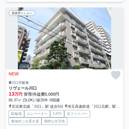
賃貸マンション
NEW
川口市飯塚
リヴェール川口
13
万円
管理/共益費5,000円
66.37㎡ (3LDK) /築35年 /6階建
京浜東北線「川口」駅 徒歩5分
埼玉高速鉄道「川口元郷」駅 徒歩21分
駐輪場
エレベーター
CATV
光ファイバー
敷地内ごみ置き場
閑静な住宅地