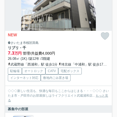
NEW
さいたま市桜区田島
リブリ・千
7.3
万円
管理/共益費4,000円
26.08㎡ (1K) /築12年 /3階建
武蔵野線「西浦和」駅 徒歩1分
埼京線「中浦和」駅 徒歩17分
埼京
駐輪場
オートロック
CATV
宅配ボックス
インターネット対応
敷地内ごみ置き場
◇◇◇新しい生活も、快適な毎日もここからはじまる・・・◇◇◇ さい
たま市・戸田市のお部屋探しはライフクリエイト武蔵浦和店...
もっと見
る
募集中の部屋