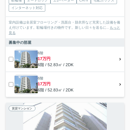
駐輪場
オートロック
エレベーター
CATV
宅配ボックス
インターネット対応
室内設備は全居室フローリング・洗面台・脱衣所など充実した設備を備
え付けています。駐輪場付きの物件です。新しい日々を送るに...
もっと
見る
募集中の部屋
6階
17万円
6階 / 52.83㎡ / 2DK
6階
17万円
6階 / 52.83㎡ / 2DK
賃貸マンション