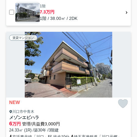
1階
7.3万円
1階 / 38.00㎡ / 2DK
賃貸マンション
NEW
川口市中青木
メゾンエビハラ
6
万円
管理/共益費3,000円
24.33㎡ (1R) /築30年 /3階建
京浜東北線「川口」駅 徒歩10分
埼玉高速鉄道「川口元郷」駅 徒歩24分