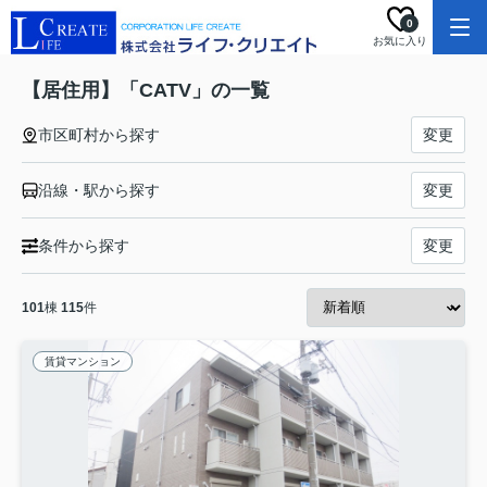
0
お気に入り
【居住用】「CATV」の一覧
市区町村から探す
変更
沿線・駅から探す
変更
条件から探す
変更
101
棟
115
件
賃貸マンション