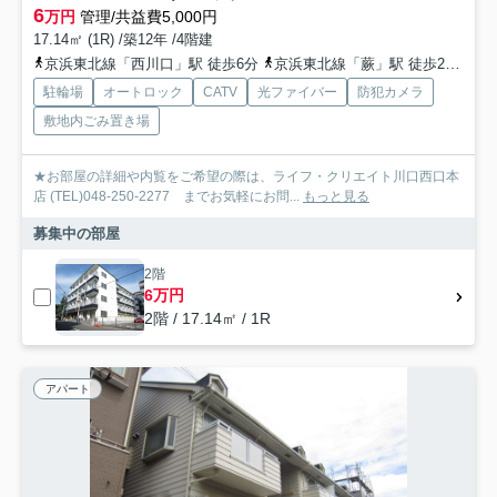
6
万円
管理/共益費5,000円
17.14㎡ (1R) /築12年 /4階建
京浜東北線「西川口」駅 徒歩6分
京浜東北線「蕨」駅 徒歩23分
京
駐輪場
オートロック
CATV
光ファイバー
防犯カメラ
敷地内ごみ置き場
★お部屋の詳細や内覧をご希望の際は、ライフ・クリエイト川口西口本
店 (TEL)048-250-2277 までお気軽にお問...
もっと見る
募集中の部屋
2階
6万円
2階 / 17.14㎡ / 1R
アパート