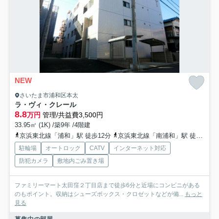
NEW
さいたま市浦和区本太
ラ・ヴィ・クレール
8.8
万円
管理/共益費3,500円
33.95㎡ (1K) /築9年 /4階建
京浜東北線「浦和」駅 徒歩12分
京浜東北線「南浦和」駅 徒歩25分
駐輪場
オートロック
CATV
インターネット対応
防犯カメラ
敷地内ごみ置き場
ファミリーマート太田窪２丁目店まで徒歩6分と近場にコンビニがある
のもポイント。収納はシューズボックス・クロゼットなどが備...
もっと
見る