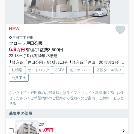
NEW
戸田市下戸田
フローラ戸田公園
6.9
万円
管理/共益費3,500円
23.18㎡ (1K) /築14年 /3階建
埼京線「戸田公園」駅 徒歩13分
埼京線「戸田」駅 徒歩17分
京浜
駐輪場
オートロック
CATV
光ファイバー
外観タイル張り
公共下水
さいたま市・戸田市のお部屋探しはライフクリエイト武蔵浦和店にお任
せください！ご希望物件のご提案から現地へのご案内、ご契約...
もっと
見る
募集中の部屋
2階
6.9万円