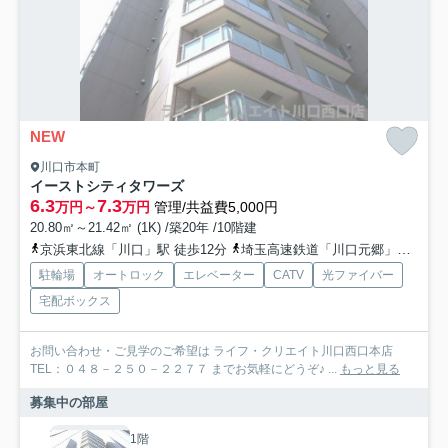
NEW
川口市本町
イーストシティタワーズ
6.3
7.3
万円～
万円
管理/共益費5,000円
20.80㎡～21.42㎡ (1K) /築20年 /10階建
京浜東北線「川口」駅 徒歩12分
埼玉高速鉄道「川口元郷」駅 徒歩7分
駐輪場
オートロック
エレベーター
CATV
光ファイバー
宅配ボックス
お問い合わせ・ご見学のご希望は ライフ・クリエイト川口西口本店
TEL：０４８－２５０－２２７７ までお気軽にどうぞ♪ ...
もっと見る
募集中の部屋
1階