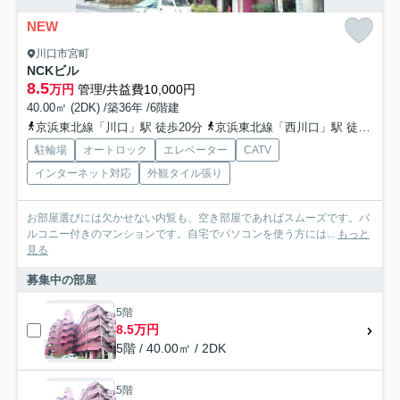
NEW
川口市宮町
NCKビル
8.5
万円
管理/共益費10,000円
40.00㎡ (2DK) /築36年 /6階建
京浜東北線「川口」駅 徒歩20分
京浜東北線「西川口」駅 徒歩15分
駐輪場
オートロック
エレベーター
CATV
インターネット対応
外観タイル張り
お部屋選びには欠かせない内覧も、空き部屋であればスムーズです。バ
ルコニー付きのマンションです。自宅でパソコンを使う方には...
もっと
見る
募集中の部屋
5階
8.5万円
5階 / 40.00㎡ / 2DK
5階