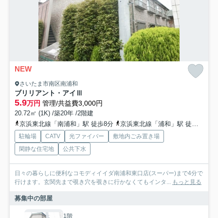
NEW
さいたま市南区南浦和
ブリリアント・アイⅢ
5.9
万円
管理/共益費3,000円
20.72㎡ (1K) /築20年 /2階建
京浜東北線「南浦和」駅 徒歩8分
京浜東北線「浦和」駅 徒歩29分
駐輪場
CATV
光ファイバー
敷地内ごみ置き場
閑静な住宅地
公共下水
日々の暮らしに便利なコモディイイダ南浦和東口店(スーパー)まで4分で
行けます。玄関先まで覗き穴を覗きに行かなくてもインタ...
もっと見る
募集中の部屋
1階