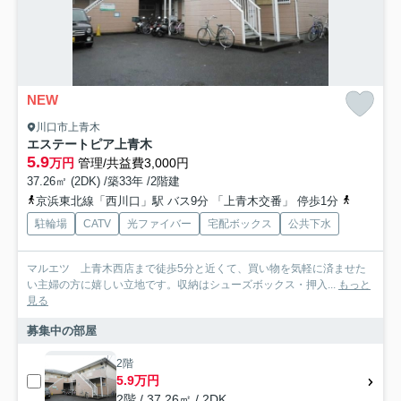
NEW
川口市上青木
エステートピア上青木
5.9
万円
管理/共益費3,000円
37.26㎡ (2DK) /築33年 /2階建
京浜東北線「西川口」駅 バス9分 「上青木交番」 停歩1分
京浜東北
駐輪場
CATV
光ファイバー
宅配ボックス
公共下水
マルエツ 上青木西店まで徒歩5分と近くて、買い物を気軽に済ませた
い主婦の方に嬉しい立地です。収納はシューズボックス・押入...
もっと
見る
募集中の部屋
2階
5.9万円
2階 / 37.26㎡ / 2DK