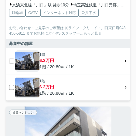
京浜東北線「川口」駅 徒歩10分
埼玉高速鉄道「川口元郷」駅 徒歩22分
駐輪場
CATV
インターネット対応
公共下水
お問い合わせ・ご見学のご希望は ㈱ライフ・クリエイト川口東口店048-
456-5811 までお気軽にどうぞ♪ スタッフ一...
もっと見る
募集中の部屋
1階
6.2万円
1階 / 20.80㎡ / 1K
1階
6.2万円
1階 / 20.80㎡ / 1K
賃貸マンション