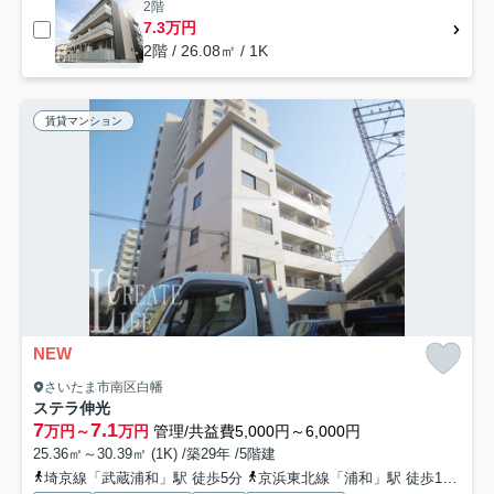
2階
7.3万円
2階 / 26.08㎡ / 1K
賃貸マンション
NEW
さいたま市南区白幡
ステラ伸光
7
7.1
万円～
万円
管理/共益費5,000円～6,000円
25.36㎡～30.39㎡ (1K) /築29年 /5階建
埼京線「武蔵浦和」駅 徒歩5分
京浜東北線「浦和」駅 徒歩18分
京