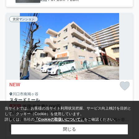
賃貸マンション
NEW
川口市南鳩ヶ谷
スタードミール
8
万円
管理/共益費3,000円
当サイトでは、お客様の当サイト利用状況把握、サービス向上検討を目的と
45.00㎡ (2DK) /築31年 /4階建
して、クッキー（Cookie）を使用しています。
埼玉高速鉄道「南鳩ヶ谷」駅 徒歩5分
埼玉高速鉄道「鳩ヶ谷」駅 徒歩25分車14分 3.8km
詳しくは、当社の
「Cookieの取扱いについて」
をご確認ください。
駐輪場
CATV
光ファイバー
公共下水
閉じる