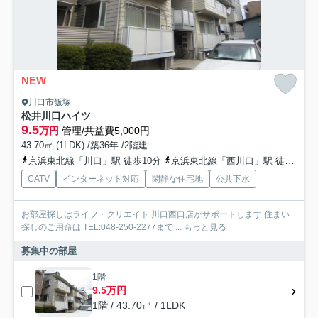
NEW
川口市飯塚
松井川口ハイツ
9.5
万円
管理/共益費5,000円
43.70㎡ (1LDK) /築36年 /2階建
京浜東北線「川口」駅 徒歩10分
京浜東北線「西川口」駅 徒歩27分
CATV
インターネット対応
閑静な住宅地
公共下水
お部屋探しはライフ・クリエイト 川口西口店がサポートします 住まい
探しのご用命は TEL:048-250-2277まで ...
もっと見る
募集中の部屋
1階
9.5万円
1階 / 43.70㎡ / 1LDK