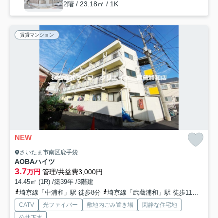
2階 / 23.18㎡ / 1K
賃貸マンション
NEW
さいたま市南区鹿手袋
AOBAハイツ
3.7
万円
管理/共益費3,000円
14.45㎡ (1R) /築39年 /3階建
埼京線「中浦和」駅 徒歩8分
埼京線「武蔵浦和」駅 徒歩11分
武蔵
CATV
光ファイバー
敷地内ごみ置き場
閑静な住宅地
公共下水