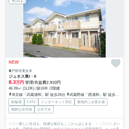
アパート
NEW
戸田市美女木
ジュネス東I・II
8.3
万円
管理/共益費2,910円
46.09㎡ (1LDK) /築16年 /2階建
埼京線「武蔵浦和」駅 徒歩26分
武蔵野線「西浦和」駅 徒歩27分
駐輪場
CATV
インターネット対応
敷地内ごみ置き場
閑静な住宅地
公共下水
◇◇◇新しい生活も、快適な毎日もここからはじまる・・・◇◇◇ さい