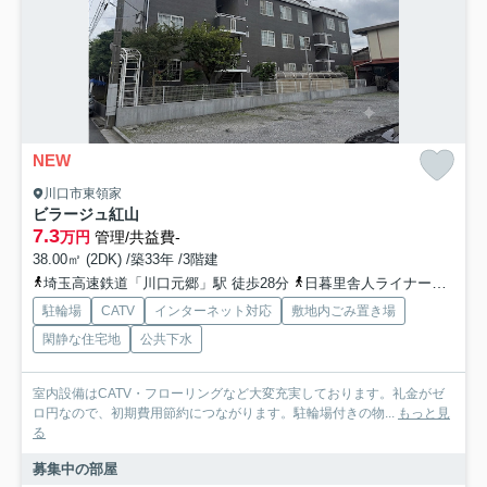
NEW
川口市東領家
ビラージュ紅山
7.3
万円
管理/共益費-
38.00㎡ (2DK) /築33年 /3階建
埼玉高速鉄道「川口元郷」駅 徒歩28分
日暮里舎人ライナー「舎人公園」駅 徒歩24分
駐輪場
CATV
インターネット対応
敷地内ごみ置き場
閑静な住宅地
公共下水
室内設備はCATV・フローリングなど大変充実しております。礼金がゼ
ロ円なので、初期費用節約につながります。駐輪場付きの物...
もっと見
る
募集中の部屋