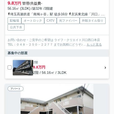
9.8
万円
管理/共益費-
56.16㎡ (3LDK) /築32年 /3階建
埼玉高速鉄道「南鳩ヶ谷」駅 徒歩16分
京浜東北線「川口」駅 バス15分 「青木中学校入口」 停歩2分
駐輪場
オートロック
CATV
光ファイバー
外観タイル張り
公共下水
お問い合わせ・ご見学のご希望は ライフ・クリエイト川口西口本店
TEL：０４８－２５０－２２７７ までお気軽にどうぞ♪ ...
もっと見る
募集中の部屋
2階
9.8万円
2階 / 56.16㎡ / 3LDK
アパート