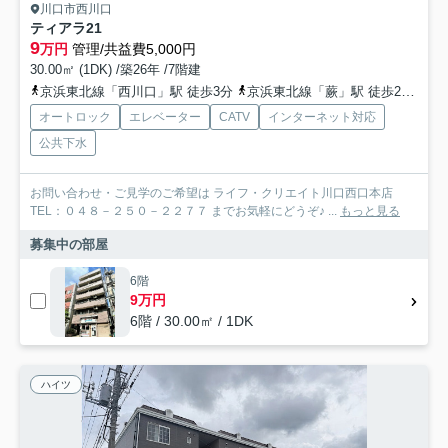
川口市西川口
ティアラ21
9
万円
管理/共益費5,000円
30.00㎡ (1DK) /築26年 /7階建
京浜東北線「西川口」駅 徒歩3分
京浜東北線「蕨」駅 徒歩26分
京
オートロック
エレベーター
CATV
インターネット対応
公共下水
お問い合わせ・ご見学のご希望は ライフ・クリエイト川口西口本店
TEL：０４８－２５０－２２７７ までお気軽にどうぞ♪ ...
もっと見る
募集中の部屋
6階
9万円
6階 / 30.00㎡ / 1DK
ハイツ