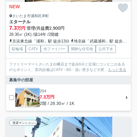
NEW
さいたま市浦和区岸町
エターナル
7.3
万円
管理/共益費2,900円
28.30㎡ (1K) /築14年 /2階建
京浜東北線「浦和」駅 徒歩13分
埼京線「武蔵浦和」駅 徒歩15分
駐輪場
CATV
光ファイバー
閑静な住宅地
公共下水
ファミリーマートさいたま白幡店まで徒歩6分と近場にコンビニがある
のもポイント。室内設備はCATV・BS・追い焚きなど大変...
もっと見る
募集中の部屋
204
7.3万円
2階 / 28.30㎡ / 1K
賃貸マンション