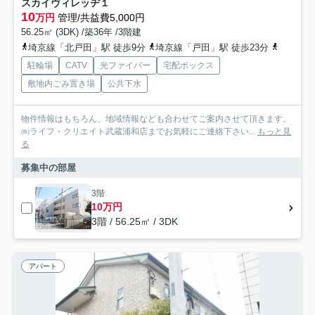
スカイヴィレッヂ１
10
万円
管理/共益費5,000円
56.25㎡ (3DK) /築36年 /3階建
埼京線「北戸田」駅 徒歩9分
埼京線「戸田」駅 徒歩23分
埼京線「
駐輪場
CATV
光ファイバー
宅配ボックス
敷地内ごみ置き場
公共下水
物件情報はもちろん、地域情報なども合わせてご案内させて頂きます。
㈱ライフ・クリエイト武蔵浦和店までお気軽にご連絡下さい...
もっと見
る
募集中の部屋
3階
10万円
3階 / 56.25㎡ / 3DK
アパート