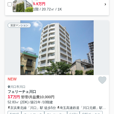
5.9万円
1階 / 20.72㎡ / 1K
賃貸マンション
NEW
川口市川口
フェリーチェ川口
17
万円
管理/共益費10,000円
52.83㎡ (2DK) /築21年 /10階建
京浜東北線「川口」駅 徒歩5分
埼玉高速鉄道「川口元郷」駅 徒歩23分