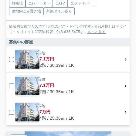
駐輪場
エレベーター
CATV
光ファイバー
敷地内ごみ置き場
外観タイル張り
経済的な都市ガスです♪人気のバス・トイレ別です♪ お部屋探しは㈱ライ
フ・クリエイト武蔵浦和店、048-836-5475ま...
もっと見る
募集中の部屋
2階
7.1万円
2階 / 30.39㎡ / 1K
2階
7.1万円
2階 / 30.36㎡ / 1K
4階
7万円
4階 / 25.36㎡ / 1K