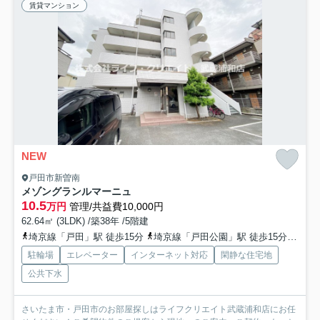
賃貸マンション
NEW
戸田市新曽南
メゾングランルマーニュ
10.5
万円
管理/共益費10,000円
62.64㎡ (3LDK) /築38年 /5階建
埼京線「戸田」駅 徒歩15分
埼京線「戸田公園」駅 徒歩15分
埼京
駐輪場
エレベーター
インターネット対応
閑静な住宅地
公共下水
さいたま市・戸田市のお部屋探しはライフクリエイト武蔵浦和店にお任