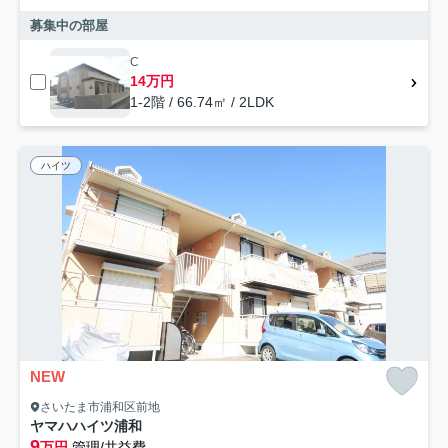
募集中の部屋
C
14万円
1-2階 / 66.74㎡ / 2LDK
ハイツ
NEW
さいたま市浦和区前地
ヤマハハイツ浦和
9
万円
管理/共益費-