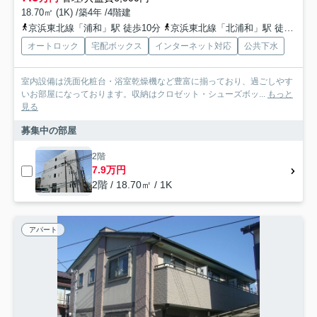
18.70㎡ (1K) /築4年 /4階建
京浜東北線「浦和」駅 徒歩10分
京浜東北線「北浦和」駅 徒歩15分
オートロック
宅配ボックス
インターネット対応
公共下水
室内設備は洗面化粧台・浴室乾燥機など豊富に揃っており、過ごしやす
いお部屋になっております。収納はクロゼット・シューズボッ...
もっと
見る
募集中の部屋
2階
7.9万円
2階 / 18.70㎡ / 1K
アパート