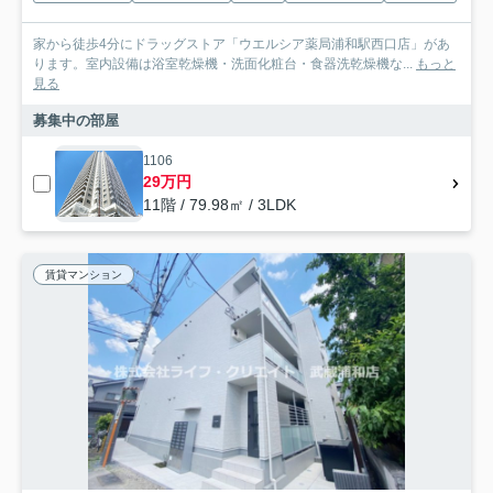
家から徒歩4分にドラッグストア「ウエルシア薬局浦和駅西口店」があ
ります。室内設備は浴室乾燥機・洗面化粧台・食器洗乾燥機な...
もっと
見る
募集中の部屋
1106
29万円
11階 / 79.98㎡ / 3LDK
賃貸マンション