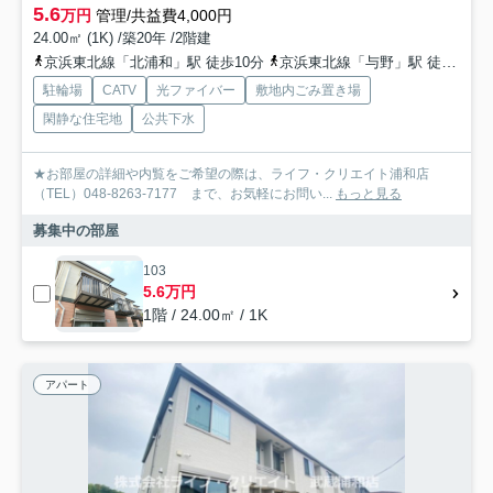
5.6
万円
管理/共益費4,000円
24.00㎡ (1K) /築20年 /2階建
京浜東北線「北浦和」駅 徒歩10分
京浜東北線「与野」駅 徒歩15分
駐輪場
CATV
光ファイバー
敷地内ごみ置き場
閑静な住宅地
公共下水
★お部屋の詳細や内覧をご希望の際は、ライフ・クリエイト浦和店
（TEL）048-8263-7177 まで、お気軽にお問い...
もっと見る
募集中の部屋
103
5.6万円
1階 / 24.00㎡ / 1K
アパート