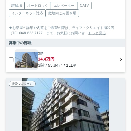
駐輪場
オートロック
エレベーター
CATV
インターネット対応
敷地内ごみ置き場
★お部屋の詳細や内覧をご希望の際は、ライフ・クリエイト浦和店
（TEL)048-823-7177 まで、お気軽にお問い合...
もっと見る
募集中の部屋
3階
14.4万円
3階 / 53.84㎡ / 1LDK
賃貸マンション