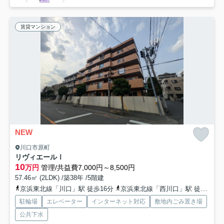
賃貸マンション
NEW
川口市原町
リヴィエールⅠ
10
万円
管理/共益費7,000円～8,500円
57.46㎡ (2LDK) /築38年 /5階建
京浜東北線「川口」駅 徒歩16分
京浜東北線「西川口」駅 徒歩25分
駐輪場
エレベーター
インターネット対応
敷地内ごみ置き場
公共下水