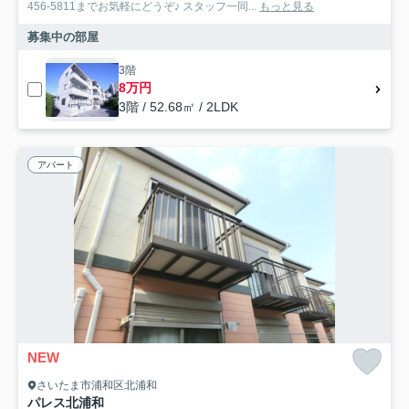
456-5811までお気軽にどうぞ♪ スタッフ一同...
もっと見る
募集中の部屋
3階
8万円
3階 / 52.68㎡ / 2LDK
アパート
NEW
さいたま市浦和区北浦和
パレス北浦和