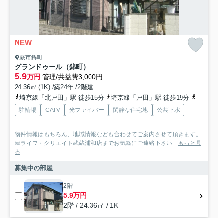
NEW
蕨市錦町
グランドゥール（錦町）
5.9
万円
管理/共益費3,000円
24.36㎡ (1K) /築24年 /2階建
埼京線「北戸田」駅 徒歩15分
埼京線「戸田」駅 徒歩19分
京浜東
駐輪場
CATV
光ファイバー
閑静な住宅地
公共下水
物件情報はもちろん、地域情報なども合わせてご案内させて頂きます。
㈱ライフ・クリエイト武蔵浦和店までお気軽にご連絡下さい...
もっと見
る
募集中の部屋
2階
5.9万円
2階 / 24.36㎡ / 1K