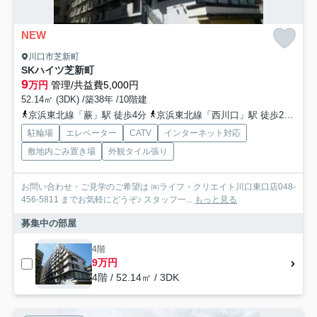
NEW
川口市芝新町
SKハイツ芝新町
9
万円
管理/共益費5,000円
52.14㎡ (3DK) /築38年 /10階建
京浜東北線「蕨」駅 徒歩4分
京浜東北線「西川口」駅 徒歩28分
埼
駐輪場
エレベーター
CATV
インターネット対応
敷地内ごみ置き場
外観タイル張り
お問い合わせ・ご見学のご希望は ㈱ライフ・クリエイト川口東口店048-
456-5811 までお気軽にどうぞ♪ スタッフ一...
もっと見る
募集中の部屋
4階
9万円
4階 / 52.14㎡ / 3DK