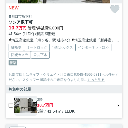
NEW
川口市坂下町
ソシア坂下町
10.7
万円
管理/共益費6,000円
41.54㎡ (1LDK) /新築 /3階建
埼玉高速鉄道「鳩ヶ谷」駅 徒歩4分
埼玉高速鉄道「新井宿」駅 徒歩22分
駐輪場
オートロック
宅配ボックス
インターネット対応
防犯カメラ
公共下水
新築
お部屋探しはライフ・クリエイト川口東口店048-4566-5811へお任せく
ださい。スタッフ一同皆様のご来店を心よりお待...
もっと見る
募集中の部屋
3階
10.7万円
3階 / 41.54㎡ / 1LDK