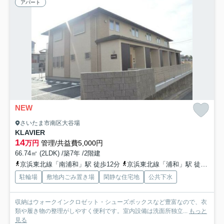
アパート
NEW
さいたま市南区大谷場
KLAVIER
14
万円
管理/共益費5,000円
66.74㎡ (2LDK) /築7年 /2階建
京浜東北線「南浦和」駅 徒歩12分
京浜東北線「浦和」駅 徒歩22分
駐輪場
敷地内ごみ置き場
閑静な住宅地
公共下水
収納はウォークインクロゼット・シューズボックスなど豊富なので、衣
類や履き物の整理がしやすく便利です。室内設備は洗面所独立...
もっと
見る