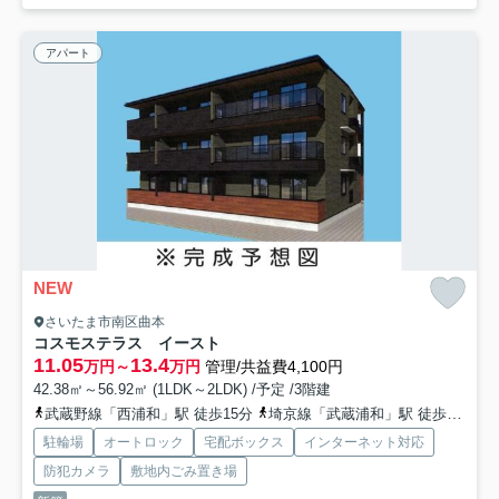
アパート
NEW
さいたま市南区曲本
コスモステラス イースト
11.05
13.4
万円～
万円
管理/共益費4,100円
42.38㎡～56.92㎡ (1LDK～2LDK) /予定 /3階建
武蔵野線「西浦和」駅 徒歩15分
埼京線「武蔵浦和」駅 徒歩23分
駐輪場
オートロック
宅配ボックス
インターネット対応
防犯カメラ
敷地内ごみ置き場