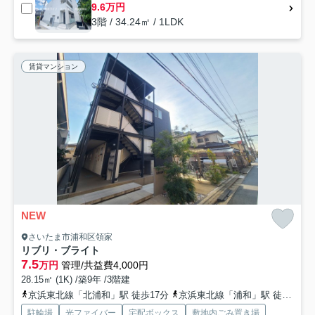
9.6万円
3階 / 34.24㎡ / 1LDK
賃貸マンション
NEW
さいたま市浦和区領家
リブリ・ブライト
7.5
万円
管理/共益費4,000円
28.15㎡ (1K) /築9年 /3階建
京浜東北線「北浦和」駅 徒歩17分
京浜東北線「浦和」駅 徒歩32分
駐輪場
光ファイバー
宅配ボックス
敷地内ごみ置き場