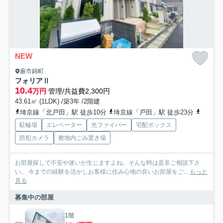
NEW
蕨市錦町
フォリアⅡ
10.4
万円
管理/共益費2,300円
43.61㎡ (1LDK) /築3年 /2階建
埼京線「北戸田」駅 徒歩10分
埼京線「戸田」駅 徒歩23分
京浜東
駐輪場
エレベーター
光ファイバー
宅配ボックス
防犯カメラ
敷地内ごみ置き場
お部屋探しで不安や迷いが生じますよね。そんな時は是非ご相談下さ
い。 今までの経験を活かしお客様に住み心地の良いお部屋をご...
もっと
見る
募集中の部屋
1階