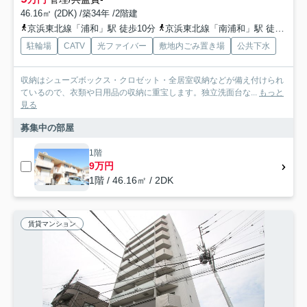
46.16㎡ (2DK) /築34年 /2階建
京浜東北線「浦和」駅 徒歩10分
京浜東北線「南浦和」駅 徒歩22分
駐輪場
CATV
光ファイバー
敷地内ごみ置き場
公共下水
収納はシューズボックス・クロゼット・全居室収納などが備え付けられ
ているので、衣類や日用品の収納に重宝します。独立洗面台な...
もっと
見る
募集中の部屋
1階
9万円
1階 / 46.16㎡ / 2DK
賃貸マンション