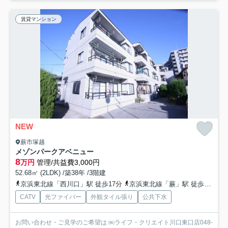
賃貸マンション
NEW
蕨市塚越
メゾンパークアベニュー
8
万円
管理/共益費3,000円
52.68㎡ (2LDK) /築38年 /3階建
京浜東北線「西川口」駅 徒歩17分
京浜東北線「蕨」駅 徒歩25分
CATV
光ファイバー
外観タイル張り
公共下水
お問い合わせ・ご見学のご希望は ㈱ライフ・クリエイト川口東口店048-