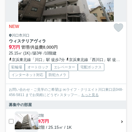
NEW
川口市川口
ウィステリアヴィラ
9
万円
管理/共益費8,000円
25.15㎡ (1K) /築3年 /10階建
京浜東北線「川口」駅 徒歩7分
京浜東北線「西川口」駅 徒歩24分
駐輪場
オートロック
エレベーター
宅配ボックス
インターネット対応
防犯カメラ
お問い合わせ・ご見学のご希望は ㈱ライフ・クリエイト川口東口店048-
456-5811 までお気軽にどうぞ♪ スタッフ一...
もっと見る
募集中の部屋
2階
9万円
2階 / 25.15㎡ / 1K