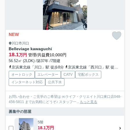
NEW
川口市川口
Belleviage kawaguchi
18.1
万円
管理/共益費10,000円
56.52㎡ (2LDK) /築37年 /7階建
京浜東北線「川口」駅 徒歩8分
京浜東北線「西川口」駅 徒歩22分
オートロック
エレベーター
CATV
宅配ボックス
インターネット対応
公共下水
お問い合わせ・ご見学のご希望は ㈱ライフ・クリエイト川口東口店048-
456-5811 までお気軽にどうぞ♪ スタッフ一...
もっと見る
募集中の部屋
5階
18.1万円