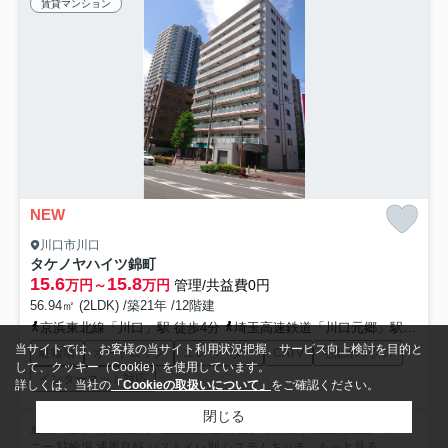
賃貸マンション
NEW
川口市川口
タケノヤハイツ錦町
15.6
15.8
万円～
万円
管理/共益費0円
56.94㎡ (2LDK) /築21年 /12階建
京浜東北線「川口」駅 徒歩4分
埼玉高速鉄道「川口元郷」駅 徒歩22分
当サイトでは、お客様の当サイト利用状況把握、サービス向上検討を目的と
駐輪場
オートロック
エレベーター
CATV
宅配ボックス
して、クッキー（Cookie）を使用しています。
インターネット対応
詳しくは、当社の
「Cookieの取扱いについて」
をご確認ください。
閉じる
通勤・通学・買物便利・全居室洋室 外観タイル張り 洗面化粧台 バルコ
ニー 駐輪場 通風良好 バストイレ別 システムキッチ...
もっと見る