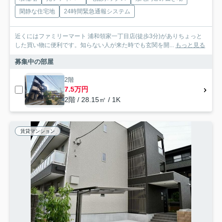
閑静な住宅地
24時間緊急通報システム
近くにはファミリーマート 浦和領家一丁目店(徒歩3分)がありちょっと
した買い物に便利です。知らない人が来た時でも玄関を開...
もっと見る
募集中の部屋
2階
7.5万円
2階 / 28.15㎡ / 1K
賃貸マンション