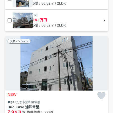
5階 / 56.52㎡ / 2LDK
5階
18.1万円
5階 / 56.52㎡ / 2LDK
賃貸マンション
NEW
さいたま市浦和区常盤
Duo Luxe 浦和常盤
7.9
万円
管理/共益費6,000円