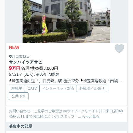
NEW
川口市朝日
サンハイツアサヒ
9
万円
管理/共益費3,000円
57.21㎡ (3DK) /築36年 /3階建
埼玉高速鉄道「川口元郷」駅 徒歩12分
埼玉高速鉄道「南鳩ヶ谷」駅 徒歩14分
駐輪場
CATV
インターネット対応
外観タイル張り
公共下水
お問い合わせ・ご見学のご希望は ㈱ライフ・クリエイト川口東口店048-
456-5811 までお気軽にどうぞ♪ スタッフ一...
もっと見る
募集中の部屋