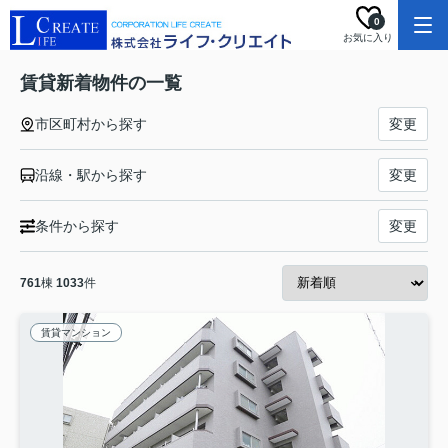
0
お気に入り
賃貸新着物件の一覧
市区町村から探す
変更
沿線・駅から探す
変更
条件から探す
変更
761
棟
1033
件
賃貸マンション