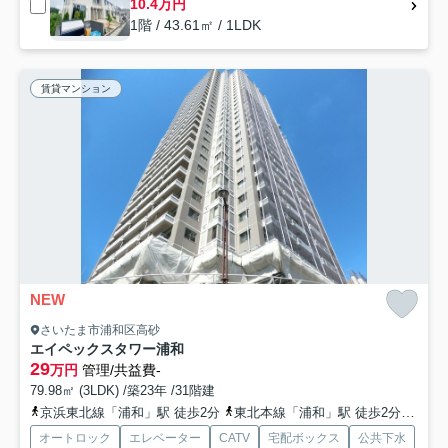
10.4万円
1階 / 43.61㎡ / 1LDK
賃貸マンション
NEW
さいたま市浦和区高砂
エイペックスタワー浦和
29
万円
管理/共益費-
79.98㎡ (3LDK) /築23年 /31階建
京浜東北線「浦和」駅 徒歩2分
東北本線「浦和」駅 徒歩2分
高崎
オートロック
エレベーター
CATV
宅配ボックス
公共下水