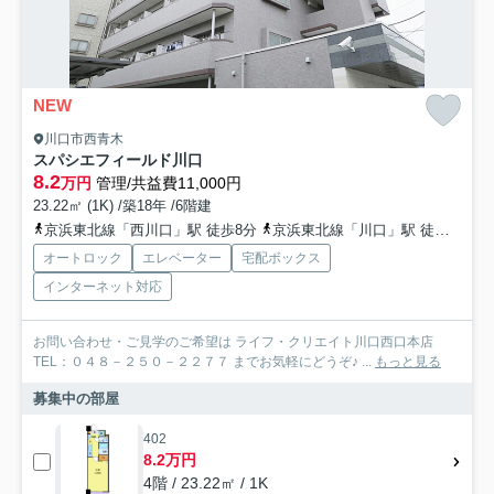
NEW
川口市西青木
スパシエフィールド川口
8.2
万円
管理/共益費11,000円
23.22㎡ (1K) /築18年 /6階建
京浜東北線「西川口」駅 徒歩8分
京浜東北線「川口」駅 徒歩21分
オートロック
エレベーター
宅配ボックス
インターネット対応
お問い合わせ・ご見学のご希望は ライフ・クリエイト川口西口本店
TEL：０４８－２５０－２２７７ までお気軽にどうぞ♪ ...
もっと見る
募集中の部屋
402
8.2万円
4階 / 23.22㎡ / 1K