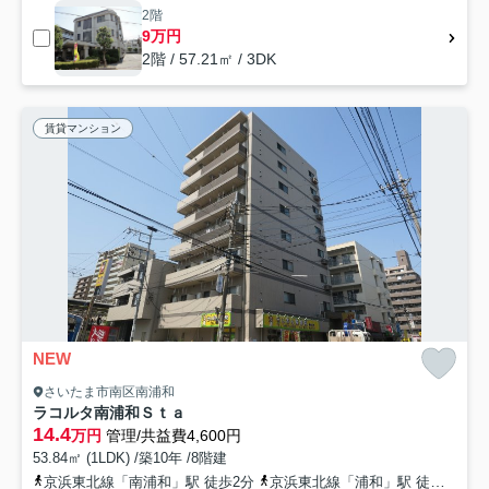
2階
9万円
2階 / 57.21㎡ / 3DK
賃貸マンション
NEW
さいたま市南区南浦和
ラコルタ南浦和Ｓｔａ
14.4
万円
管理/共益費4,600円
53.84㎡ (1LDK) /築10年 /8階建
京浜東北線「南浦和」駅 徒歩2分
京浜東北線「浦和」駅 徒歩21分