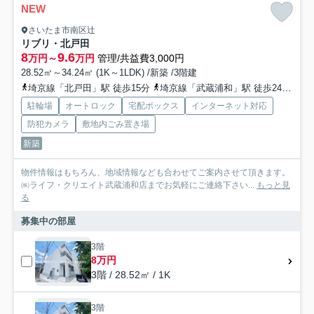
NEW
さいたま市南区辻
リブリ・北戸田
8
9.6
万円～
万円
管理/共益費3,000円
28.52㎡～34.24㎡ (1K～1LDK) /新築 /3階建
埼京線「北戸田」駅 徒歩15分
埼京線「武蔵浦和」駅 徒歩24分
京
駐輪場
オートロック
宅配ボックス
インターネット対応
防犯カメラ
敷地内ごみ置き場
新築
物件情報はもちろん、地域情報なども合わせてご案内させて頂きます。
㈱ライフ・クリエイト武蔵浦和店までお気軽にご連絡下さい...
もっと見
る
募集中の部屋
3階
8万円
3階 / 28.52㎡ / 1K
3階