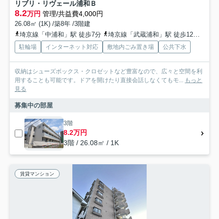
リブリ・リヴェール浦和Ｂ
8.2
万円
管理/共益費4,000円
26.08㎡ (1K) /築8年 /3階建
埼京線「中浦和」駅 徒歩7分
埼京線「武蔵浦和」駅 徒歩12分
京浜
駐輪場
インターネット対応
敷地内ごみ置き場
公共下水
収納はシューズボックス・クロゼットなど豊富なので、広々と空間を利
用することも可能です。ドアを開けたり直接会話しなくてもモ...
もっと
見る
募集中の部屋
3階
8.2万円
3階 / 26.08㎡ / 1K
賃貸マンション