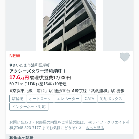
NEW
さいたま市浦和区岸町
アクシーズタワー浦和岸町Ⅱ
17.6
万円
管理/共益費12,000円
50.71㎡ (1LDK) /築16年 /10階建
京浜東北線「浦和」駅 徒歩10分
埼京線「武蔵浦和」駅 徒歩20分
駐輪場
オートロック
エレベーター
CATV
宅配ボックス
インターネット対応
お問い合わせ・お部屋の内覧をご希望の際は、 ㈱ライフ・クリエイト浦
和店048-823-7177 までお気軽にどうぞ♪ ス...
もっと見る
募集中の部屋