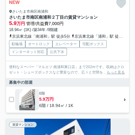
NEW
さいたま市南区南浦和
さいたま市南区南浦和２丁目の賃貸マンション
5.9
万円
管理/共益費7,000円
18.94㎡ (1K) /築34年 /9階建
京浜東北線「南浦和」駅 徒歩5分
京浜東北線「浦和」駅 徒歩27分
駐輪場
オートロック
エレベーター
宅配ボックス
インターネット対応
公共下水
便利なスーパー「マルエツ 南浦和東口店」まで202mです。収納はクロ
ゼット・シューズボックスなど豊富なので、広々と空間を...
もっと見る
募集中の部屋
6階
5.9万円
6階 / 18.94㎡ / 1K
賃貸マンション