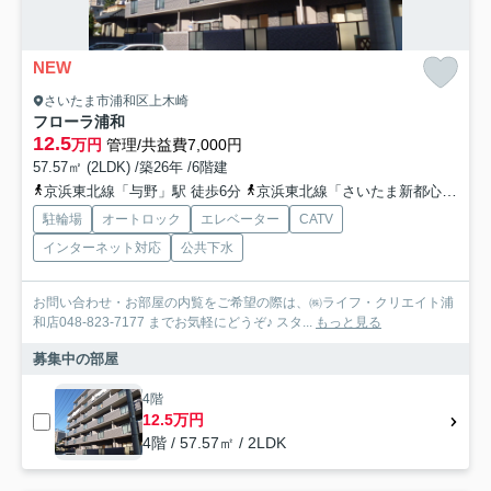
NEW
さいたま市浦和区上木崎
フローラ浦和
12.5
万円
管理/共益費7,000円
57.57㎡ (2LDK) /築26年 /6階建
京浜東北線「与野」駅 徒歩6分
京浜東北線「さいたま新都心」駅 徒歩18分
駐輪場
オートロック
エレベーター
CATV
インターネット対応
公共下水
お問い合わせ・お部屋の内覧をご希望の際は、㈱ライフ・クリエイト浦
和店048-823-7177 までお気軽にどうぞ♪ スタ...
もっと見る
募集中の部屋
4階
12.5万円
4階 / 57.57㎡ / 2LDK