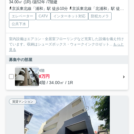
34.00㎡ (1R) /築52年 /7階建
京浜東北線「浦和」駅 徒歩10分
京浜東北線「北浦和」駅 徒歩20分
エレベーター
CATV
インターネット対応
防犯カメラ
公共下水
室内設備はエアコン・全居室フローリングなど充実した設備を備え付け
ています。収納はシューズボックス・ウォークインクロゼット...
もっと
見る
募集中の部屋
4階
8万円
4階 / 34.00㎡ / 1R
賃貸マンション