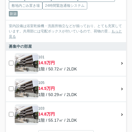
敷地内ごみ置き場
24時間緊急通報システム
新築
室内設備は浴室乾燥機・洗面所独立などが揃っており、とても充実して
います。共用部には宅配ボックスが付いているので、荷物の受...
もっと
見る
募集中の部屋
101
14.5万円
1階 / 50.72㎡ / 2LDK
105
14.5万円
1階 / 50.29㎡ / 2LDK
103
14.8万円
1階 / 55.17㎡ / 2LDK