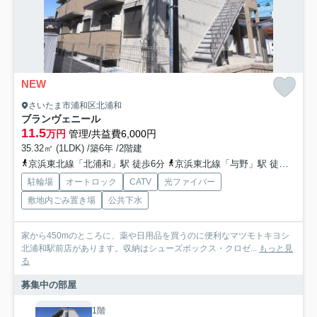
NEW
さいたま市浦和区北浦和
ブランヴェニール
11.5
万円
管理/共益費6,000円
35.32㎡ (1LDK) /築6年 /2階建
京浜東北線「北浦和」駅 徒歩6分
京浜東北線「与野」駅 徒歩14分
駐輪場
オートロック
CATV
光ファイバー
敷地内ごみ置き場
公共下水
家から450mのところに、薬や日用品を買うのに便利なマツモトキヨシ
北浦和駅前店があります。収納はシューズボックス・クロゼ...
もっと見
る
募集中の部屋
1階