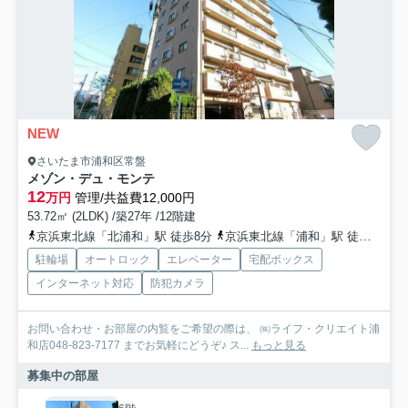
NEW
さいたま市浦和区常盤
メゾン・デュ・モンテ
12
万円
管理/共益費12,000円
53.72㎡ (2LDK) /築27年 /12階建
京浜東北線「北浦和」駅 徒歩8分
京浜東北線「浦和」駅 徒歩18分
駐輪場
オートロック
エレベーター
宅配ボックス
インターネット対応
防犯カメラ
お問い合わせ・お部屋の内覧をご希望の際は、 ㈱ライフ・クリエイト浦
和店048-823-7177 までお気軽にどうぞ♪ ス...
もっと見る
募集中の部屋