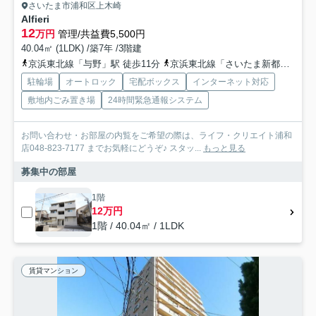
さいたま市浦和区上木崎
Alfieri
12
万円
管理/共益費5,500円
40.04㎡ (1LDK) /築7年 /3階建
京浜東北線「与野」駅 徒歩11分
京浜東北線「さいたま新都心」駅 徒歩24分
駐輪場
オートロック
宅配ボックス
インターネット対応
敷地内ごみ置き場
24時間緊急通報システム
お問い合わせ・お部屋の内覧をご希望の際は、ライフ・クリエイト浦和
店048-823-7177 までお気軽にどうぞ♪ スタッ...
もっと見る
募集中の部屋
1階
12万円
1階 / 40.04㎡ / 1LDK
賃貸マンション