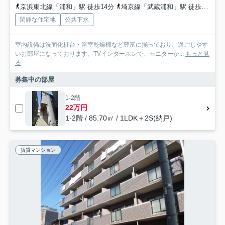
京浜東北線「浦和」駅 徒歩14分
埼京線「武蔵浦和」駅 徒歩14分
閑静な住宅地
公共下水
室内設備は洗面化粧台・浴室乾燥機など豊富に揃っており、過ごしやす
いお部屋になっております。TVインターホンで、モニターか...
もっと見
る
募集中の部屋
1-2階
22万円
1-2階 / 85.70㎡ / 1LDK＋2S(納戸)
賃貸マンション