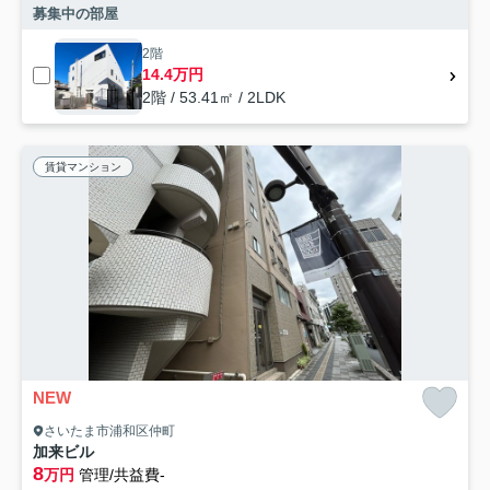
募集中の部屋
2階
14.4万円
2階 / 53.41㎡ / 2LDK
賃貸マンション
NEW
さいたま市浦和区仲町
加来ビル
8
万円
管理/共益費-