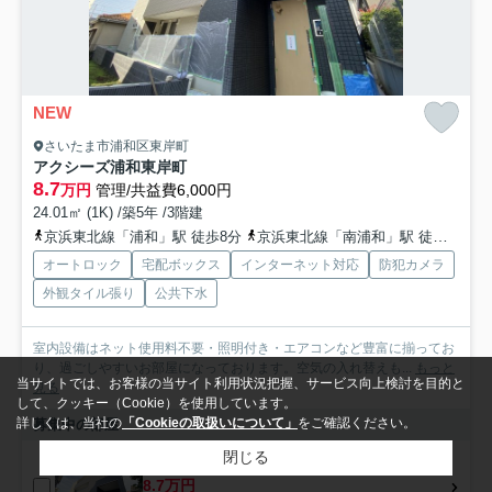
NEW
さいたま市浦和区東岸町
アクシーズ浦和東岸町
8.7
万円
管理/共益費6,000円
24.01㎡ (1K) /築5年 /3階建
京浜東北線「浦和」駅 徒歩8分
京浜東北線「南浦和」駅 徒歩14分
オートロック
宅配ボックス
インターネット対応
防犯カメラ
外観タイル張り
公共下水
室内設備はネット使用料不要・照明付き・エアコンなど豊富に揃ってお
り、過ごしやすいお部屋になっております。空気の入れ替えも...
もっと
当サイトでは、お客様の当サイト利用状況把握、サービス向上検討を目的と
見る
して、クッキー（Cookie）を使用しています。
詳しくは、当社の
「Cookieの取扱いについて」
をご確認ください。
募集中の部屋
閉じる
1階
8.7万円