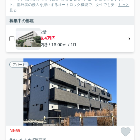
ト。部外者の侵入を抑止するオートロック機能で、女性でも安...
もっと
見る
募集中の部屋
2階
6.4万円
2階 / 16.00㎡ / 1R
アパート
NEW