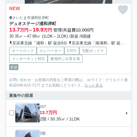
NEW
さいたま市浦和区岸町
デュオステージ浦和岸町
13.7
19.9
万円～
万円
管理/共益費10,000円
30.35㎡～47.88㎡ (1LDK～2LDK) /新築 /6階建
京浜東北線「浦和」駅 徒歩6分
京浜東北線「南浦和」駅 徒歩18分
オートロック
エレベーター
CATV
宅配ボックス
インターネット対応
敷地内ごみ置き場
新築
お問い合わせ・お部屋の内覧をご希望の際は、 ㈱ライフ・クリエイト浦
和店048-823-7177 までお気軽にどうぞ♪ ス...
もっと見る
募集中の部屋
207
13.7万円
2階 / 30.35㎡ / 1LDK
2階