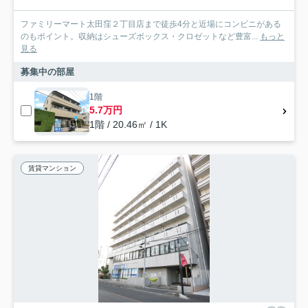
ファミリーマート太田窪２丁目店まで徒歩4分と近場にコンビニがある
のもポイント。収納はシューズボックス・クロゼットなど豊富...
もっと
見る
募集中の部屋
1階
5.7万円
1階 / 20.46㎡ / 1K
賃貸マンション