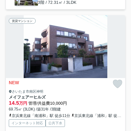
3階 / 72.31㎡ / 3LDK
賃貸マンション
NEW
さいたま市南区神明
メイフェアーヒルズ
14.5
万円
管理/共益費10,000円
69.75㎡ (3LDK) /築31年 /3階建
京浜東北線「南浦和」駅 徒歩11分
京浜東北線「浦和」駅 徒歩21分
インターネット対応
公共下水