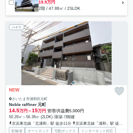
19.9万円
2階 / 47.88㎡ / 2SLDK
ハイツ
NEW
さいたま市浦和区元町
Noble raffiner 元町
14.5
15
万円～
万円
管理/共益費5,000円
50.29㎡～56.38㎡ (2LDK) /新築 /3階建
京浜東北線「北浦和」駅 徒歩11分
京浜東北線「浦和」駅 徒歩22分
駐輪場
オートロック
宅配ボックス
インターネット対応