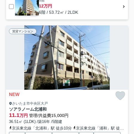
6階
12万円
6階 / 53.72㎡ / 2LDK
賃貸マンション
NEW
さいたま市中央区大戸
ソアラノーム北浦和
11.1
万円
管理/共益費15,000円
36.51㎡ (1LDK) /築16年 /5階建
京浜東北線「北浦和」駅 徒歩10分
京浜東北線「浦和」駅 徒歩27分