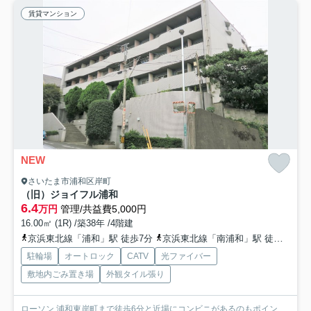
賃貸マンション
NEW
さいたま市浦和区岸町
（旧）ジョイフル浦和
6.4
万円
管理/共益費5,000円
16.00㎡ (1R) /築38年 /4階建
京浜東北線「浦和」駅 徒歩7分
京浜東北線「南浦和」駅 徒歩16分
駐輪場
オートロック
CATV
光ファイバー
敷地内ごみ置き場
外観タイル張り
ローソン 浦和東岸町まで徒歩6分と近場にコンビニがあるのもポイン