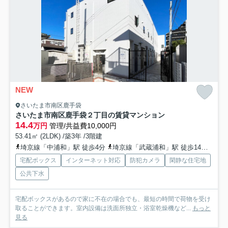
NEW
さいたま市南区鹿手袋
さいたま市南区鹿手袋２丁目の賃貸マンション
14.4
万円
管理/共益費10,000円
53.41㎡ (2LDK) /築3年 /3階建
埼京線「中浦和」駅 徒歩4分
埼京線「武蔵浦和」駅 徒歩14分
武蔵
宅配ボックス
インターネット対応
防犯カメラ
閑静な住宅地
公共下水
宅配ボックスがあるので家に不在の場合でも、最短の時間で荷物を受け
取ることができます。室内設備は洗面所独立・浴室乾燥機など...
もっと
見る