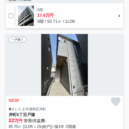
8階
17.6万円
8階 / 50.71㎡ / 1LDK
一戸建て
NEW
さいたま市浦和区岸町
岸町6丁目戸建
22
万円
管理/共益費-
85.70㎡ (1LDK＋2S(納戸)) /築1年 /2階建