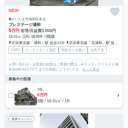
NEW
さいたま市浦和区本太
プレステージ浦和
5
万円
管理/共益費3,000円
16.01㎡ (1R) /築38年 /3階建
京浜東北線「浦和」駅 徒歩11分
京浜東北線「北浦和」駅 徒歩24分
CATV
インターネット対応
外観タイル張り
公共下水
お問い合わせ・お部屋の内覧をご希望の際は、㈱ライフ・クリエイト浦
和店048-823-7177 までお気軽にどうぞ♪ スタ...
もっと見る
募集中の部屋
3階
5万円
3階 / 16.01㎡ / 1R
賃貸マンション