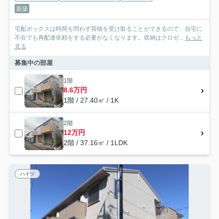
新築
宅配ボックスは時間を問わず荷物を受け取ることができるので、自宅に
不在でも再配達依頼をする必要がなくなります。収納はクロゼ...
もっと
見る
募集中の部屋
1階
8.6万円
1階 / 27.40㎡ / 1K
2階
12万円
2階 / 37.16㎡ / 1LDK
ハイツ