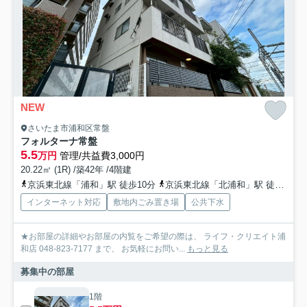
NEW
さいたま市浦和区常盤
フォルターナ常盤
5.5
万円
管理/共益費3,000円
20.22㎡ (1R) /築42年 /4階建
京浜東北線「浦和」駅 徒歩10分
京浜東北線「北浦和」駅 徒歩16分
インターネット対応
敷地内ごみ置き場
公共下水
★お部屋の詳細やお部屋の内覧をご希望の際は、 ライフ・クリエイト浦
和店 048-823-7177 まで、 お気軽にお問い...
もっと見る
募集中の部屋
1階