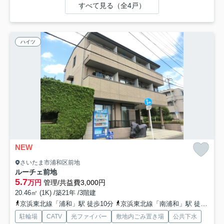
すべて見る（全4戸）
ハイツ
NEW
さいたま市浦和区前地
ルーチェ前地
5.7
万円
管理/共益費3,000円
20.46㎡ (1K) /築21年 /3階建
京浜東北線「浦和」駅 徒歩10分
京浜東北線「南浦和」駅 徒歩21分
駐輪場
CATV
光ファイバー
敷地内ごみ置き場
公共下水