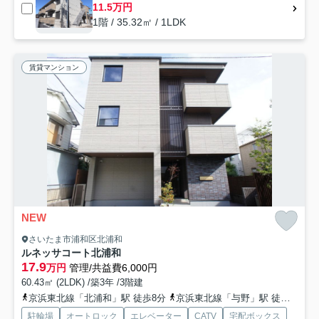
11.5万円
1階 / 35.32㎡ / 1LDK
賃貸マンション
NEW
さいたま市浦和区北浦和
ルネッサコート北浦和
17.9
万円
管理/共益費6,000円
60.43㎡ (2LDK) /築3年 /3階建
京浜東北線「北浦和」駅 徒歩8分
京浜東北線「与野」駅 徒歩18分
駐輪場
オートロック
エレベーター
CATV
宅配ボックス