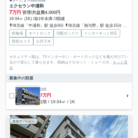
さいたま市桜区西堀
エクセラン中浦和
7
万円
管理/共益費4,000円
19.04㎡ (1K) /築1年未満 /3階建
埼京線「中浦和」駅 徒歩9分
埼京線「南与野」駅 徒歩15分
武蔵野
駐輪場
オートロック
宅配ボックス
インターネット対応
防犯カメラ
公共下水
セキュリティ面は、TVインターホン・オートロックなどを備え付けてい
るので安心して暮らせます。収納はクロゼット・シューズボ...
もっと見
る
募集中の部屋
105
7万円
1階 / 19.04㎡ / 1K
賃貸マンション