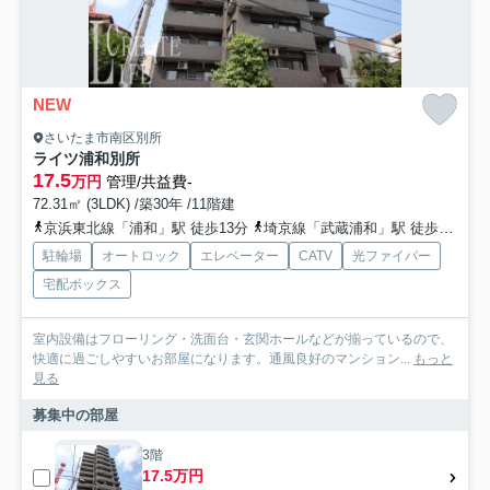
NEW
さいたま市南区別所
ライツ浦和別所
17.5
万円
管理/共益費-
72.31㎡ (3LDK) /築30年 /11階建
京浜東北線「浦和」駅 徒歩13分
埼京線「武蔵浦和」駅 徒歩14分
駐輪場
オートロック
エレベーター
CATV
光ファイバー
宅配ボックス
室内設備はフローリング・洗面台・玄関ホールなどが揃っているので、
快適に過ごしやすいお部屋になります。通風良好のマンション...
もっと
見る
募集中の部屋
3階
17.5万円