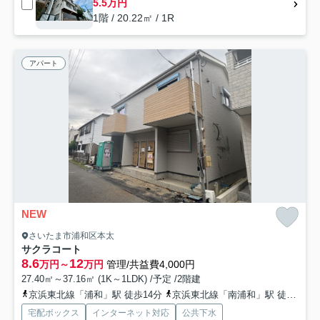
5.5万円
1階 / 20.22㎡ / 1R
アパート
NEW
さいたま市浦和区本太
サクラコート
8.6
12
万円～
万円
管理/共益費4,000円
27.40㎡～37.16㎡ (1K～1LDK) /予定 /2階建
京浜東北線「浦和」駅 徒歩14分
京浜東北線「南浦和」駅 徒歩25分
宅配ボックス
インターネット対応
公共下水